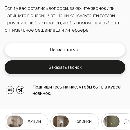
Если у вас остались вопросы, закажите звонок или
напишите в онлайн-чат. Наши консультанты готовы
прояснить любые нюансы, чтобы помочь вам выбрать
оптимальное решение для интерьера.
Написать в чат
Заказать звонок
Подпишитесь на нас, чтобы быть в курсе
новинок.
Акции
Новинки
Дв