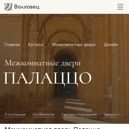
Главная
Каталог
Межкомнатные двери
Дизайн
М
Межкомнатные двери
ПАЛАЦЦО
О коллекции
Особенности
Системы открывания
Завершите обр