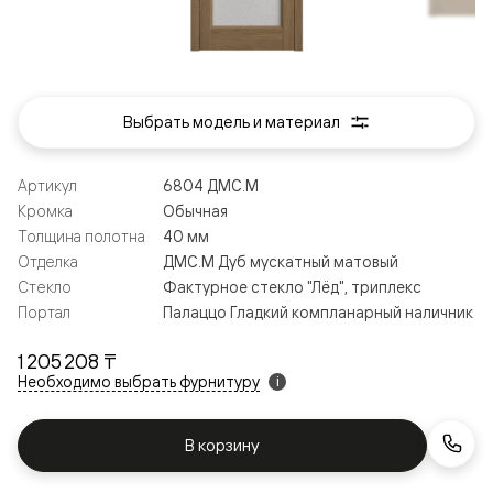
Выбрать модель и материал
Артикул
6804 ДМС.М
Кромка
Обычная
Толщина полотна
40 мм
Отделка
ДМС.М Дуб мускатный матовый
Стекло
Фактурное стекло "Лёд", триплекс
Портал
Палаццо Гладкий компланарный наличник
1 205 208 ₸
Необходимо выбрать фурнитуру
i
В корзину