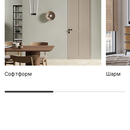
Софтформ
Шарм