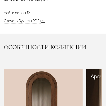
Найти салон
Скачать буклет (PDF)
ОСОБЕННОСТИ КОЛЛЕКЦИИ
Арочн