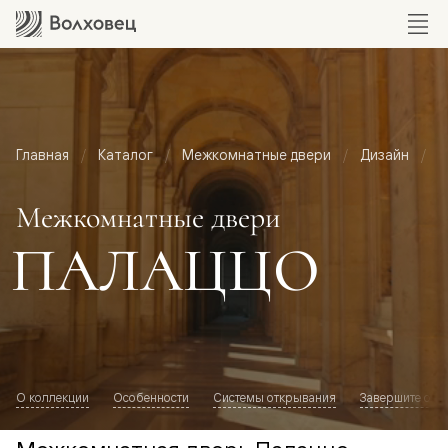
Главная
Каталог
Межкомнатные двери
Дизайн
М
Межкомнатные двери
ПАЛАЦЦО
О коллекции
Особенности
Системы открывания
Завершите обр