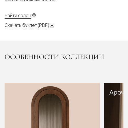
Найти салон
Скачать буклет (PDF)
ОСОБЕННОСТИ КОЛЛЕКЦИИ
Арочн