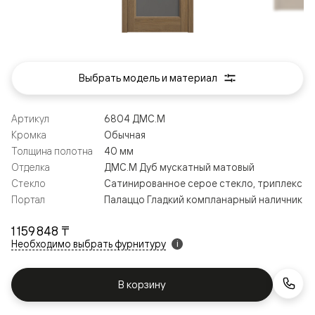
Выбрать модель и материал
Артикул
6804 ДМС.М
Кромка
Обычная
Толщина полотна
40 мм
Отделка
ДМС.М Дуб мускатный матовый
Стекло
Сатинированное серое стекло, триплекс
Портал
Палаццо Гладкий компланарный наличник
1 159 848 ₸
Необходимо выбрать фурнитуру
i
В корзину