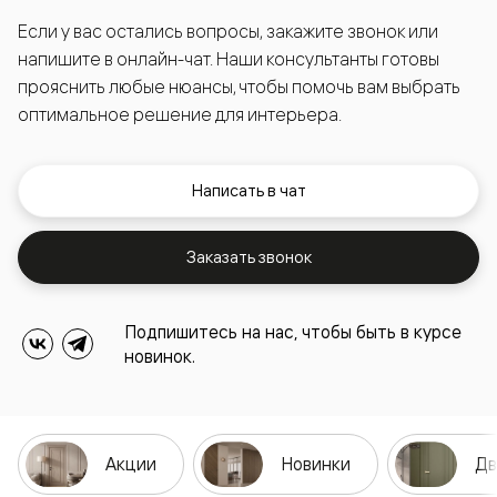
Если у вас остались вопросы, закажите звонок или
напишите в онлайн-чат. Наши консультанты готовы
прояснить любые нюансы, чтобы помочь вам выбрать
оптимальное решение для интерьера.
Написать в чат
Заказать звонок
Подпишитесь на нас, чтобы быть в курсе
новинок.
Акции
Новинки
Дв