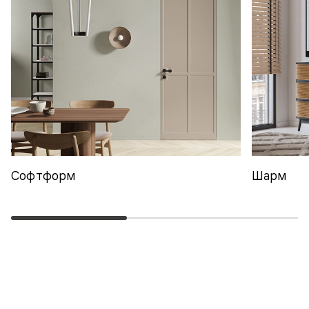
Софтформ
Шарм