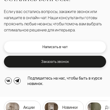
Если у вас остались вопросы, закажите звонок или
напишите в онлайн-чат. Наши консультанты готовы
прояснить любые нюансы, чтобы помочь вам выбрать
оптимальное решение для интерьера.
Написать в чат
Заказать звонок
Подпишитесь на нас, чтобы быть в курсе
новинок.
Акции
Новинки
Дв