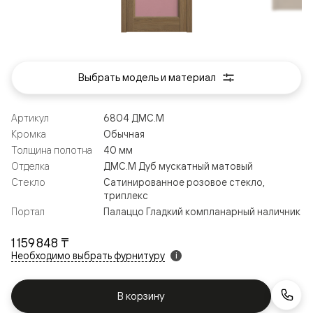
Выбрать модель и материал
Артикул
6804 ДМС.М
Кромка
Обычная
Толщина полотна
40 мм
Отделка
ДМС.М Дуб мускатный матовый
Стекло
Сатинированное розовое стекло,
триплекс
Портал
Палаццо Гладкий компланарный наличник
1 159 848 ₸
Необходимо выбрать фурнитуру
i
В корзину