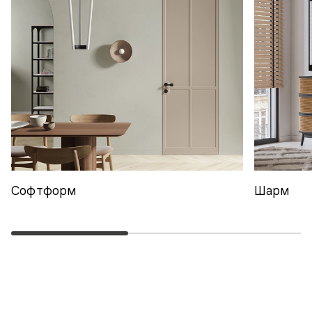
Софтформ
Шарм