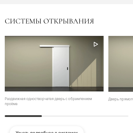
СИСТЕМЫ ОТКРЫВАНИЯ
Раздвижная одностворчатая дверь с обрамлением
Дверь прямог
проёма
Узнать подробнее о системах