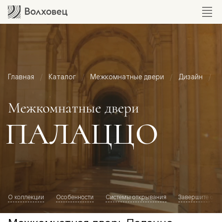
Главная
Каталог
Межкомнатные двери
Дизайн
М
Межкомнатные двери
ПАЛАЦЦО
О коллекции
Особенности
Системы открывания
Завершите обр