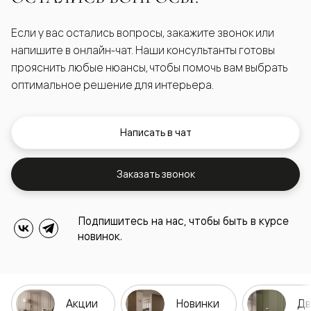
Если у вас остались вопросы, закажите звонок или
напишите в онлайн-чат. Наши консультанты готовы
прояснить любые нюансы, чтобы помочь вам выбрать
оптимальное решение для интерьера.
Написать в чат
Заказать звонок
Подпишитесь на нас, чтобы быть в курсе
новинок.
Акции
Новинки
Дв