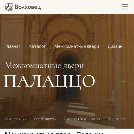
Главная
Каталог
Межкомнатные двери
Дизайн
М
Межкомнатные двери
ПАЛАЦЦО
О коллекции
Особенности
Системы открывания
Завершите обр