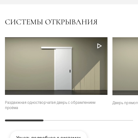
СИСТЕМЫ ОТКРЫВАНИЯ
Раздвижная одностворчатая дверь с обрамлением
Дверь прямог
проёма
Узнать подробнее о системах