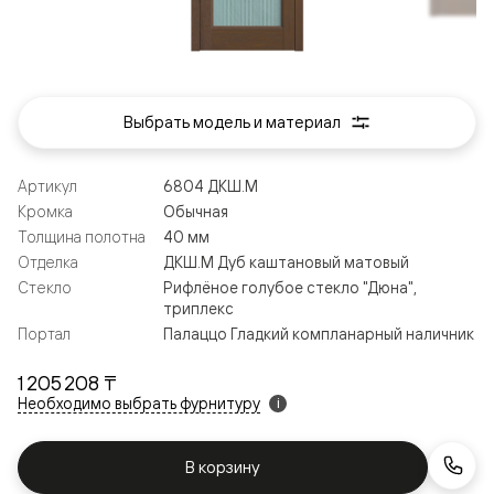
Выбрать модель и материал
Артикул
6804 ДКШ.М
Кромка
Обычная
Толщина полотна
40 мм
Отделка
ДКШ.М Дуб каштановый матовый
Стекло
Рифлёное голубое стекло "Дюна",
триплекс
Портал
Палаццо Гладкий компланарный наличник
1 205 208 ₸
Необходимо выбрать фурнитуру
i
В корзину