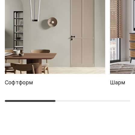
Софтформ
Шарм