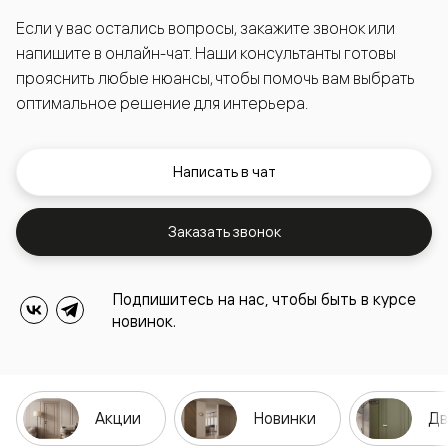
Если у вас остались вопросы, закажите звонок или
напишите в онлайн-чат. Наши консультанты готовы
прояснить любые нюансы, чтобы помочь вам выбрать
оптимальное решение для интерьера.
Написать в чат
Заказать звонок
Подпишитесь на нас, чтобы быть в курсе
новинок.
Акции
Новинки
Дв