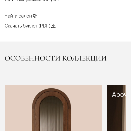
Найти салон
Скачать буклет (PDF)
ОСОБЕННОСТИ КОЛЛЕКЦИИ
Арочн