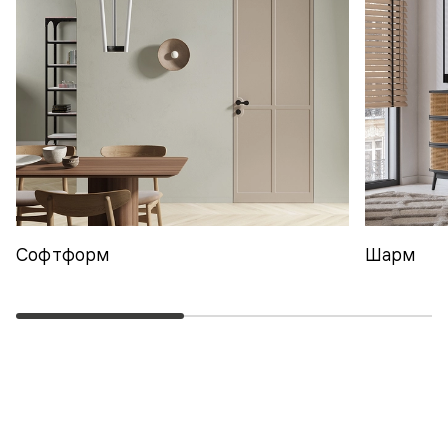
Софтформ
Шарм