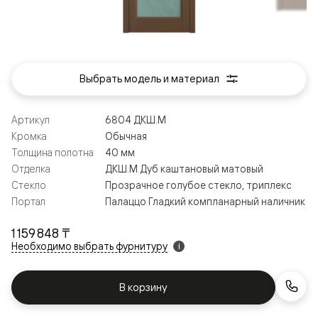
Выбрать модель и материал
Артикул
6804 ДКШ.М
Кромка
Обычная
Толщина полотна
40 мм
Отделка
ДКШ.М Дуб каштановый матовый
Стекло
Прозрачное голубое стекло, триплекс
Портал
Палаццо Гладкий компланарный наличник
1 159 848 ₸
Необходимо выбрать фурнитуру
i
В корзину