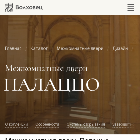
Главная
Каталог
Межкомнатные двери
Дизайн
М
Межкомнатные двери
ПАЛАЦЦО
О коллекции
Особенности
Системы открывания
Завершите обр