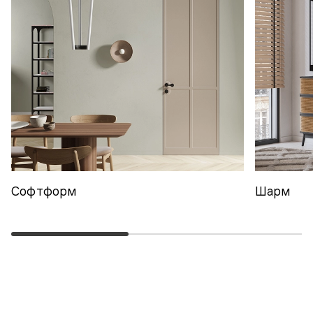
Софтформ
Шарм