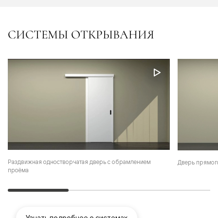
СИСТЕМЫ ОТКРЫВАНИЯ
Раздвижная одностворчатая дверь с обрамлением
Дверь прямог
проёма
Узнать подробнее о системах