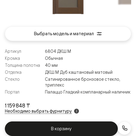
Выбрать модель и материал
Артикул
6804 ДКШ.М
Кромка
Обычная
Толщина полотна
40 мм
Отделка
ДКШ.М Дуб каштановый матовый
Стекло
Сатинированное бронзовое стекло,
триплекс
Портал
Палаццо Гладкий компланарный наличник
1 159 848 ₸
Необходимо выбрать фурнитуру
i
В корзину