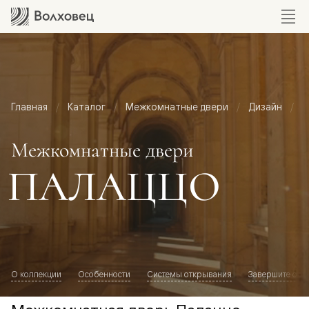
Главная
Каталог
Межкомнатные двери
Дизайн
М
Межкомнатные двери
ПАЛАЦЦО
О коллекции
Особенности
Системы открывания
Завершите обр