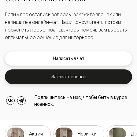
Если у вас остались вопросы, закажите звонок или
напишите в онлайн-чат. Наши консультанты готовы
прояснить любые нюансы, чтобы помочь вам выбрать
оптимальное решение для интерьера.
Написать в чат
Заказать звонок
Подпишитесь на нас, чтобы быть в курсе
новинок.
Акции
Новинки
Дв