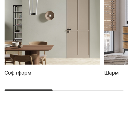
Софтформ
Шарм