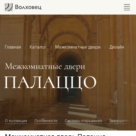
Главная
Каталог
Межкомнатные двери
Дизайн
М
Межкомнатные двери
ПАЛАЦЦО
О коллекции
Особенности
Системы открывания
Завершите обр