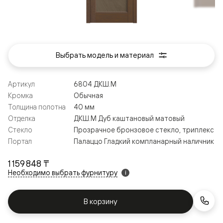
Выбрать модель и материал
Артикул
6804 ДКШ.М
Кромка
Обычная
Толщина полотна
40 мм
Отделка
ДКШ.М Дуб каштановый матовый
Стекло
Прозрачное бронзовое стекло, триплекс
Портал
Палаццо Гладкий компланарный наличник
1 159 848 ₸
Необходимо выбрать фурнитуру
i
В корзину