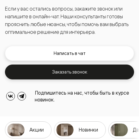
Если у вас остались вопросы, закажите звонок или
напишите в онлайн-чат. Наши консультанты готовы
прояснить любые нюансы, чтобы помочь вам выбрать
оптимальное решение для интерьера.
Написать в чат
Заказать звонок
Подпишитесь на нас, чтобы быть в курсе
новинок.
Акции
Новинки
Дв