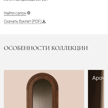
Найти салон
Скачать буклет (PDF)
ОСОБЕННОСТИ КОЛЛЕКЦИИ
Арочн