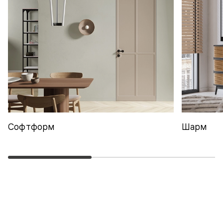
Софтформ
Шарм