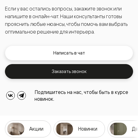
Если у вас остались вопросы, закажите звонок или
напишите в онлайн-чат. Наши консультанты готовы
прояснить любые нюансы, чтобы помочь вам выбрать
оптимальное решение для интерьера.
Написать в чат
Заказать звонок
Подпишитесь на нас, чтобы быть в курсе
новинок.
Акции
Новинки
Дв