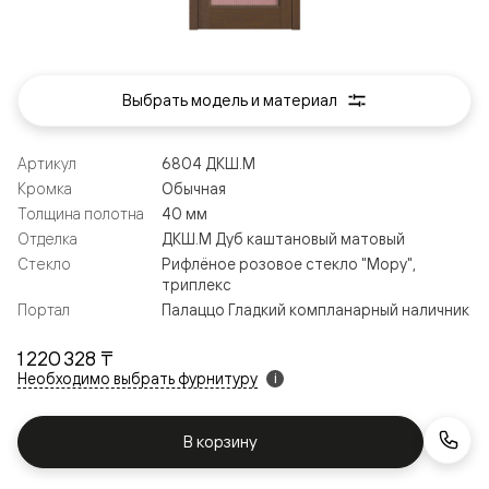
Выбрать модель и материал
Артикул
6804 ДКШ.М
Кромка
Обычная
Толщина полотна
40 мм
Отделка
ДКШ.М Дуб каштановый матовый
Стекло
Рифлёное розовое стекло "Мору",
триплекс
Портал
Палаццо Гладкий компланарный наличник
1 220 328 ₸
Необходимо выбрать фурнитуру
i
В корзину