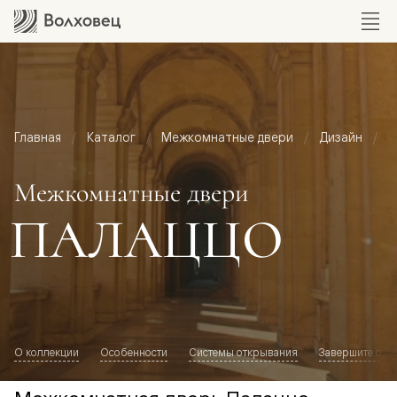
Главная
Каталог
Межкомнатные двери
Дизайн
М
Межкомнатные двери
ПАЛАЦЦО
О коллекции
Особенности
Системы открывания
Завершите обр