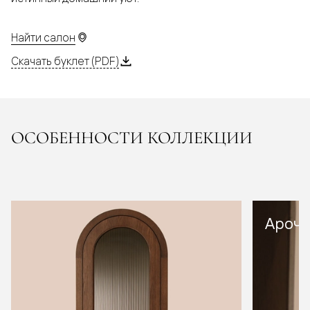
Найти салон
Скачать буклет (PDF)
ОСОБЕННОСТИ КОЛЛЕКЦИИ
Арочн