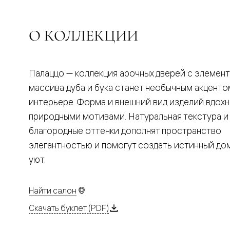
Планум
Цветные
Колор
Алюмини
О КОЛЛЕКЦИИ
Формато
Секрето
Алюмини
Мозаик
Палаццо — коллекция арочных дверей с элемен
Поворот
двери
массива дуба и бука станет необычным акценто
Скрытые
интерьере. Форма и внешний вид изделий вдох
двери
Дизайнер
природными мотивами. Натуральная текстура и
шпон
благородные оттенки дополнят пространство
Со
стеклом
элегантностью и помогут создать истинный д
Высокие
уют.
двери
В
гардеро
В
Найти салон
гостиную
Двери
Скачать буклет (PDF)
в
тренде