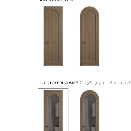
—
е
ный
м —
С остеклением
6804 Дуб джутовый матовый 
я
одки