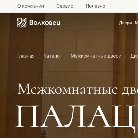
О компании
Сервис
Полезно
Двери
М
Межкомн
двери
Доступн
и практи
Фридом
Главная
Каталог
Межкомнатные двери
Ди
Центро
Галант
Нео
Планум
Секрето
Межкомнатные дв
-
скрытые
двери
ПАЛАЦ
Фрезеро
двери
в
эмали
Прайм
Маскот
Эссе