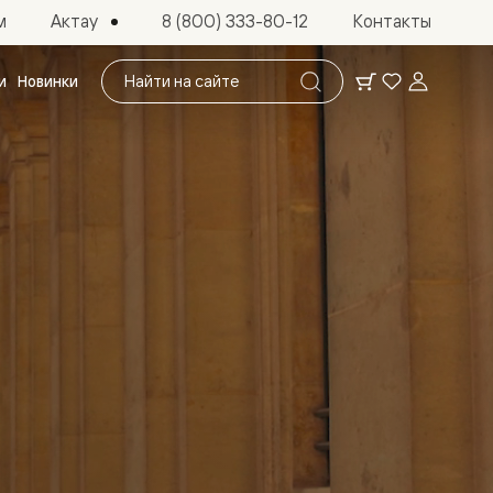
Актау
м
8 (800) 333-80-12
Контакты
Поиск
и
Новинки
по
сайту