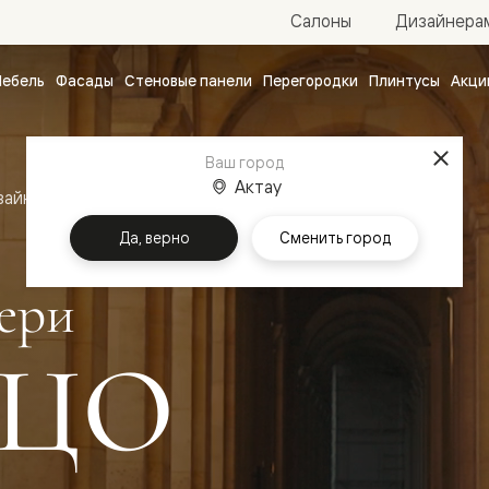
Салоны
Дизайнера
ебель
Фасады
Стеновые панели
Перегородки
Плинтусы
Акци
атные
ые
Ваш город
чные
Актау
зайн
Межкомнатные двери Палаццо
Да, верно
Сменить город
ери
ЦО
ванные