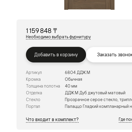
Перегор
Мозаик
Неокласс
Прайм
Фрэйм
1 159 848 ₸
Альба
Дюна
Необходимо выбрать фурнитуру
Рокка
Антик
Нео
Добавить в корзину
Заказать звоно
Париж
Центро
Шарм
Артикул
6804 ДДЖ.М
Нео
Классик
Кромка
Обычная
Галант
Толщина полотна
40 мм
Эго
Отделка
ДДЖ.М Дуб джутовый матовый
Классика
Стекло
Прозрачное серое стекло, трипл
Маскот
Эссе
Портал
Палаццо Гладкий компланарный 
Тоскана
Плано
Что входит в комплект?
Где п
Тоскана
Грильято