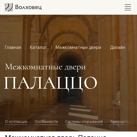
Главная
Каталог
Межкомнатные двери
Дизайн
М
Межкомнатные двери
ПАЛАЦЦО
О коллекции
Особенности
Системы открывания
Завершите обр