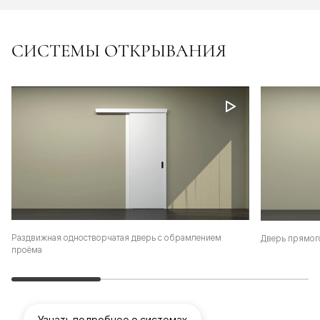
СИСТЕМЫ ОТКРЫВАНИЯ
Раздвижная одностворчатая дверь с обрамлением
Дверь прямог
проёма
Узнать подробнее о системах