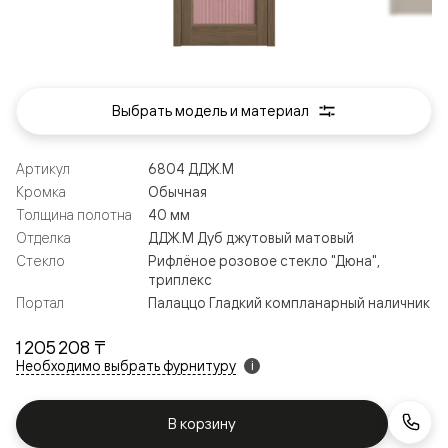
Выбрать модель и материал
Артикул
6804 ДДЖ.М
Кромка
Обычная
Толщина полотна
40 мм
Отделка
ДДЖ.М Дуб джутовый матовый
Стекло
Рифлёное розовое стекло "Дюна",
триплекс
Портал
Палаццо Гладкий компланарный наличник
1 205 208 ₸
Необходимо выбрать фурнитуру
i
В корзину