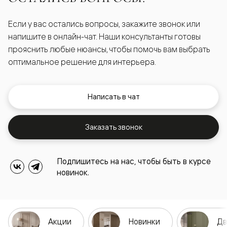
Если у вас остались вопросы, закажите звонок или
напишите в онлайн-чат. Наши консультанты готовы
прояснить любые нюансы, чтобы помочь вам выбрать
оптимальное решение для интерьера.
Написать в чат
Заказать звонок
Подпишитесь на нас, чтобы быть в курсе
новинок.
Акции
Новинки
Дв