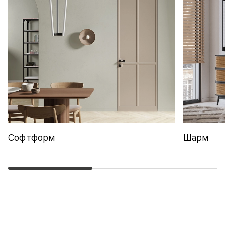
Софтформ
Шарм