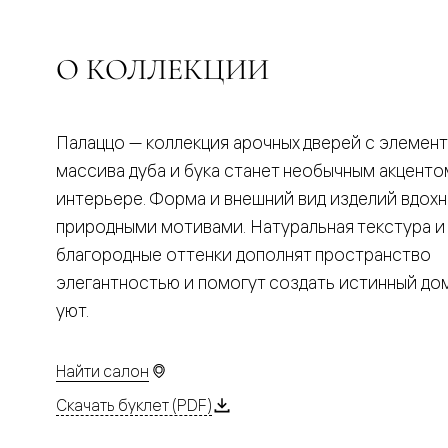
Планум
Цветные
Колор
Алюмини
О КОЛЛЕКЦИИ
Формато
Секрето
Алюмини
Мозаик
Палаццо — коллекция арочных дверей с элемен
Поворот
двери
массива дуба и бука станет необычным акценто
Скрытые
интерьере. Форма и внешний вид изделий вдох
двери
Дизайнер
природными мотивами. Натуральная текстура и
шпон
благородные оттенки дополнят пространство
Со
стеклом
элегантностью и помогут создать истинный д
Высокие
уют.
двери
В
гардеро
В
Найти салон
гостиную
Двери
Скачать буклет (PDF)
в
тренде