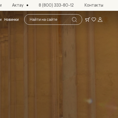
Актау
м
8 (800) 333-80-12
Контакты
Поиск
и
Новинки
по
сайту