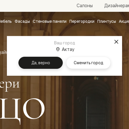
Салоны
Дизайнера
ебель
Фасады
Стеновые панели
Перегородки
Плинтусы
Акци
атные
ые
Ваш город
чные
Актау
зайн
Межкомнатные двери Палаццо
Да, верно
Сменить город
ери
ЦО
ванные