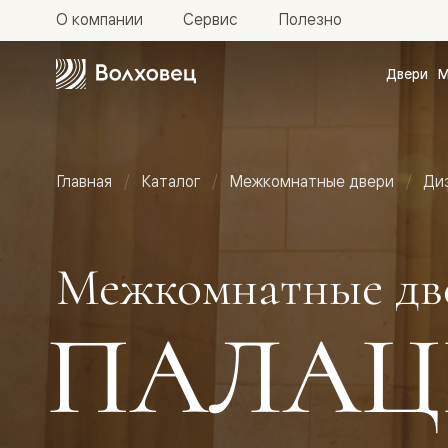
О компании
Сервис
Полезно
Двери
М
Межкомн
двери
Доступн
и практи
Фридом
Главная
Каталог
Межкомнатные двери
Ди
Центро
Галант
Нео
Планум
Секрето
Межкомнатные дв
-
скрытые
двери
ПАЛАЦ
Фрезеро
двери
в
эмали
Прайм
Маскот
Эссе