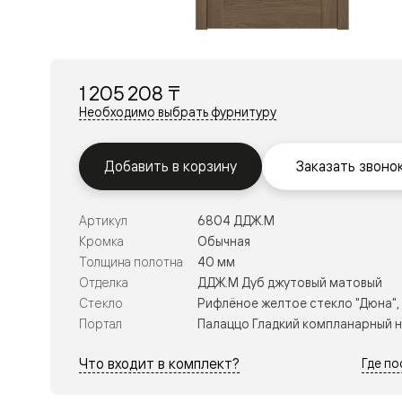
Перегор
Мозаик
Неокласс
Прайм
Фрэйм
1 205 208 ₸
Альба
Дюна
Необходимо выбрать фурнитуру
Рокка
Антик
Нео
Добавить в корзину
Заказать звоно
Париж
Центро
Шарм
Артикул
6804 ДДЖ.М
Нео
Классик
Кромка
Обычная
Галант
Толщина полотна
40 мм
Эго
Отделка
ДДЖ.М Дуб джутовый матовый
Классика
Стекло
Рифлёное желтое стекло "Дюна",
Маскот
Эссе
Портал
Палаццо Гладкий компланарный 
Тоскана
Плано
Что входит в комплект?
Где п
Тоскана
Грильято