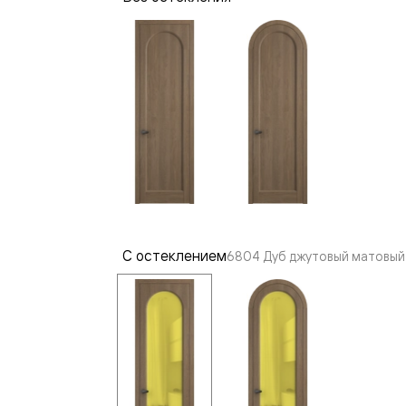
—
е
ный
м —
С остеклением
6804 Дуб джутовый матовый 
я
одки