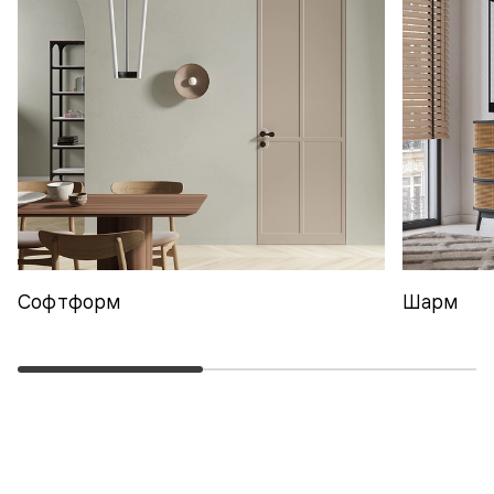
Софтформ
Шарм