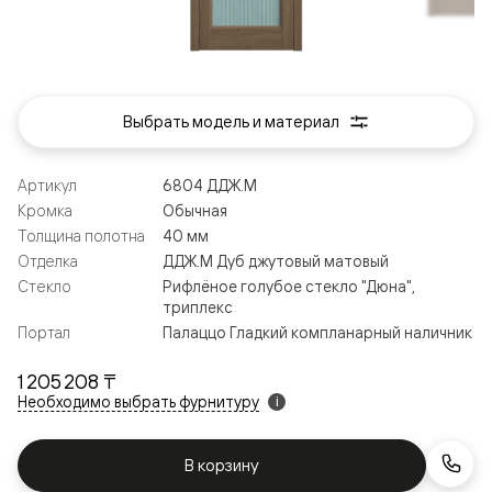
Выбрать модель и материал
Артикул
6804 ДДЖ.М
Кромка
Обычная
Толщина полотна
40 мм
Отделка
ДДЖ.М Дуб джутовый матовый
Стекло
Рифлёное голубое стекло "Дюна",
триплекс
Портал
Палаццо Гладкий компланарный наличник
1 205 208 ₸
Необходимо выбрать фурнитуру
i
В корзину