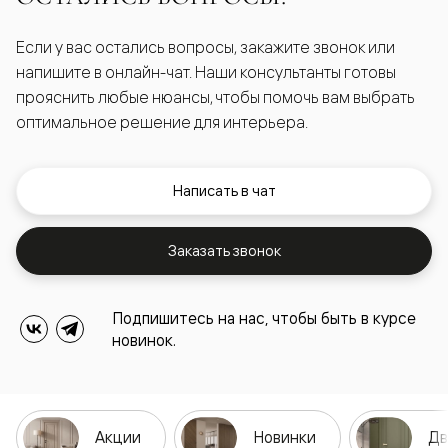
Если у вас остались вопросы, закажите звонок или
напишите в онлайн-чат. Наши консультанты готовы
прояснить любые нюансы, чтобы помочь вам выбрать
оптимальное решение для интерьера.
Написать в чат
Заказать звонок
Подпишитесь на нас, чтобы быть в курсе
новинок.
Акции
Новинки
Дв