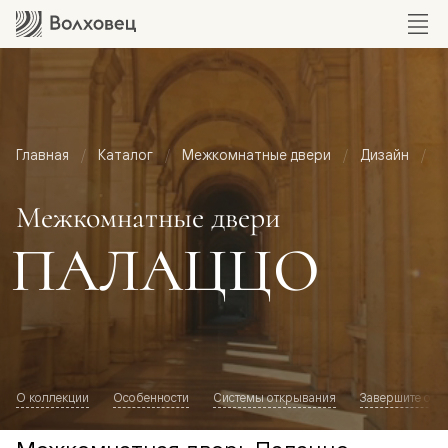
Главная
Каталог
Межкомнатные двери
Дизайн
М
Межкомнатные двери
ПАЛАЦЦО
О коллекции
Особенности
Системы открывания
Завершите обр