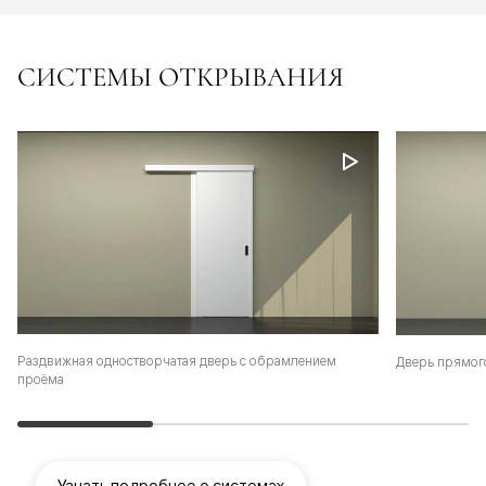
СИСТЕМЫ ОТКРЫВАНИЯ
Раздвижная одностворчатая дверь с обрамлением
Дверь прямог
проёма
Узнать подробнее о системах