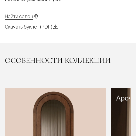
Найти салон
Скачать буклет (PDF)
ОСОБЕННОСТИ КОЛЛЕКЦИИ
Арочн