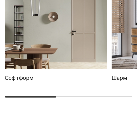
Софтформ
Шарм