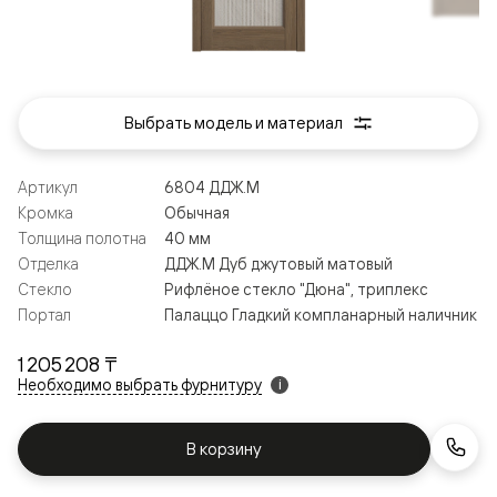
Выбрать модель и материал
Артикул
6804 ДДЖ.М
Кромка
Обычная
Толщина полотна
40 мм
Отделка
ДДЖ.М Дуб джутовый матовый
Стекло
Рифлёное стекло "Дюна", триплекс
Портал
Палаццо Гладкий компланарный наличник
1 205 208 ₸
Необходимо выбрать фурнитуру
i
В корзину