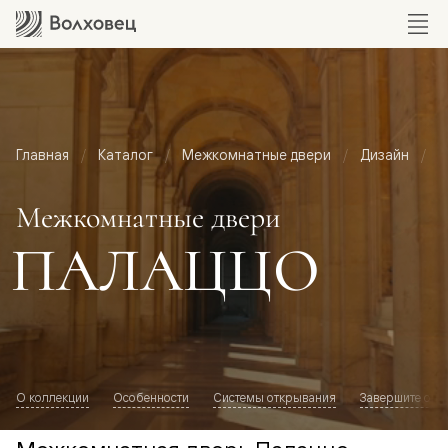
Главная
Каталог
Межкомнатные двери
Дизайн
М
Межкомнатные двери
ПАЛАЦЦО
О коллекции
Особенности
Системы открывания
Завершите обр