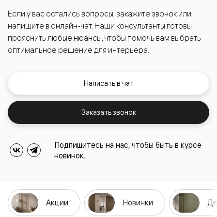
Если у вас остались вопросы, закажите звонок или
напишите в онлайн-чат. Наши консультанты готовы
прояснить любые нюансы, чтобы помочь вам выбрать
оптимальное решение для интерьера.
Написать в чат
Заказать звонок
Подпишитесь на нас, чтобы быть в курсе
новинок.
Акции
Новинки
Дв