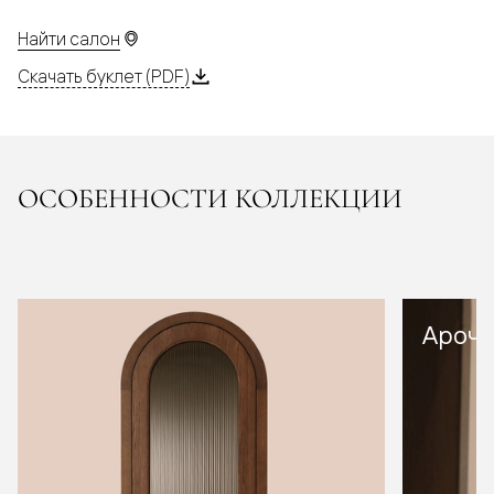
Найти салон
Скачать буклет (PDF)
ОСОБЕННОСТИ КОЛЛЕКЦИИ
Арочн