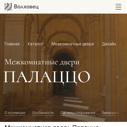
Главная
Каталог
Межкомнатные двери
Дизайн
М
Межкомнатные двери
ПАЛАЦЦО
О коллекции
Особенности
Системы открывания
Завершите обр