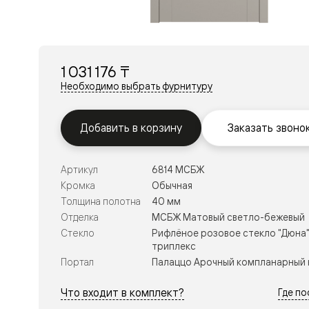
Перегор
Мозаик
Неокласс
Прайм
Фрэйм
1 031 176 ₸
Альба
Дюна
Необходимо выбрать фурнитуру
Рокка
Антик
Нео
Добавить в корзину
Заказать звоно
Париж
Центро
Шарм
Артикул
6814 МСБЖ
Нео
Классик
Кромка
Обычная
Галант
Толщина полотна
40 мм
Эго
Отделка
МСБЖ Матовый светло-бежевый
Классика
Стекло
Рифлёное розовое стекло "Дюна"
Маскот
триплекс
Эссе
Тоскана
Портал
Палаццо Арочный компланарный 
Плано
Тоскана
Что входит в комплект?
Где п
Грильято