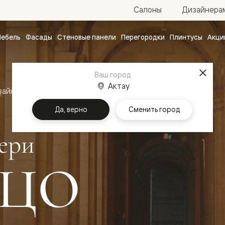
Салоны
Дизайнера
ебель
Фасады
Стеновые панели
Перегородки
Плинтусы
Акци
атные
ые
Ваш город
чные
Актау
зайн
Межкомнатные двери Палаццо
Да, верно
Сменить город
ери
ЦО
ванные