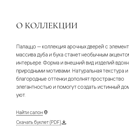
Планум
Цветные
Колор
Алюмини
Формато
О КОЛЛЕКЦИИ
Секрето
Алюмини
Мозаик
Поворот
Палаццо — коллекция арочных дверей с элемен
двери
Скрытые
массива дуба и бука станет необычным акценто
двери
интерьере. Форма и внешний вид изделий вдох
Дизайнер
шпон
природными мотивами. Натуральная текстура и
Со
благородные оттенки дополнят пространство
стеклом
Высокие
элегантностью и помогут создать истинный д
двери
уют.
В
гардеро
В
гостиную
Найти салон
Двери
в
Скачать буклет (PDF)
тренде