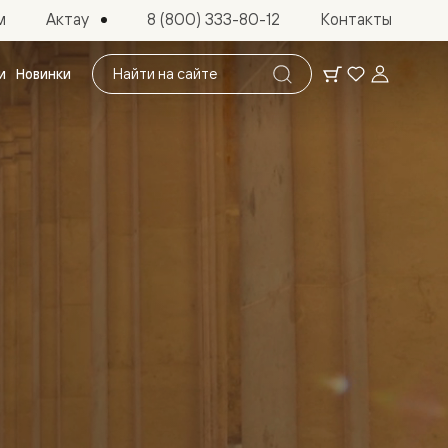
Актау
м
8 (800) 333-80-12
Контакты
Поиск
и
Новинки
по
сайту