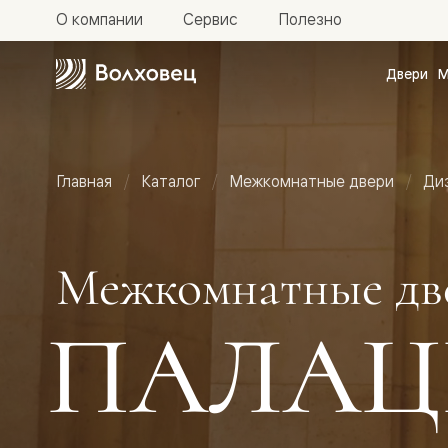
О компании
Сервис
Полезно
Двери
М
Межкомн
двери
Доступн
и практи
Фридом
Главная
Каталог
Межкомнатные двери
Ди
Центро
Галант
Нео
Планум
Секрето
Межкомнатные дв
-
скрытые
двери
ПАЛАЦ
Фрезеро
двери
в
эмали
Прайм
Маскот
Эссе