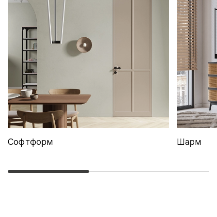
Софтформ
Шарм