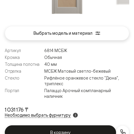
Выбрать модель и материал
Артикул
6814 МСБЖ
Кромка
Обычная
Толщина полотна
40 мм
Отделка
МСБЖ Матовый светло-бежевый
Стекло
Рифлёное оранжевое стекло "Дюна",
триплекс
Портал
Палаццо Арочный компланарный
наличник
1 031 176 ₸
Необходимо выбрать фурнитуру
i
В корзину