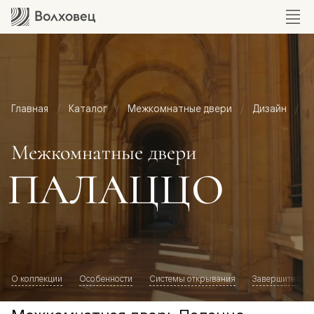
Главная
Каталог
Межкомнатные двери
Дизайн
М
Межкомнатные двери
ПАЛАЦЦО
О коллекции
Особенности
Системы открывания
Завершите обр