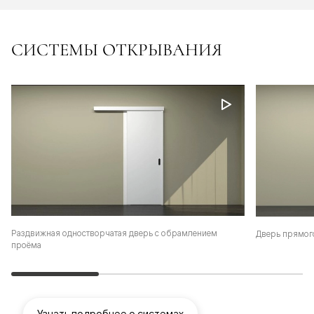
СИСТЕМЫ ОТКРЫВАНИЯ
Раздвижная одностворчатая дверь с обрамлением
Дверь прямог
проёма
Узнать подробнее о системах