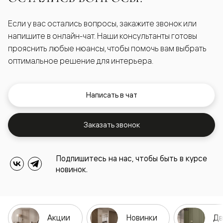
Если у вас остались вопросы, закажите звонок или
напишите в онлайн-чат. Наши консультанты готовы
прояснить любые нюансы, чтобы помочь вам выбрать
оптимальное решение для интерьера.
Написать в чат
Заказать звонок
Подпишитесь на нас, чтобы быть в курсе
новинок.
Акции
Новинки
Дв