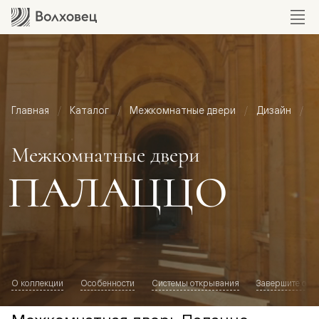
Главная
Каталог
Межкомнатные двери
Дизайн
М
Межкомнатные двери
ПАЛАЦЦО
О коллекции
Особенности
Системы открывания
Завершите обр