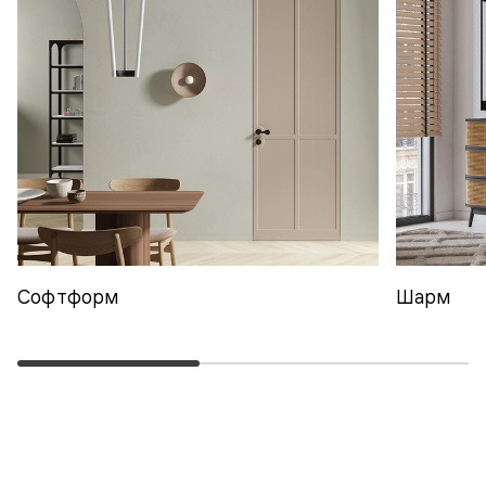
Софтформ
Шарм