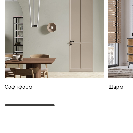
Софтформ
Шарм