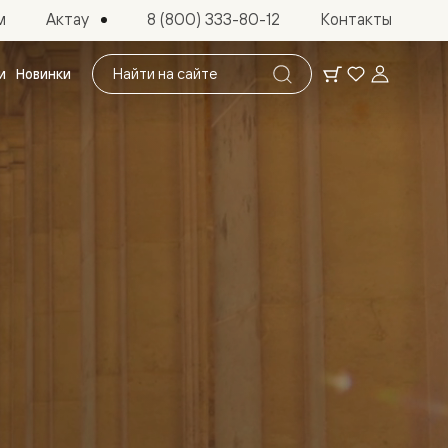
Актау
м
8 (800) 333-80-12
Контакты
Поиск
и
Новинки
по
сайту