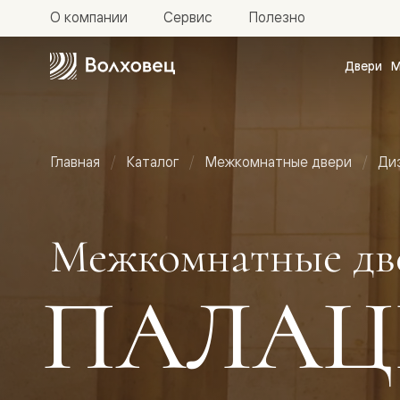
О компании
Сервис
Полезно
Двери
М
Межкомн
двери
Доступн
и практи
Фридом
Главная
Каталог
Межкомнатные двери
Ди
Центро
Галант
Нео
Планум
Секрето
Межкомнатные дв
-
скрытые
двери
ПАЛАЦ
Фрезеро
двери
в
эмали
Прайм
Маскот
Эссе