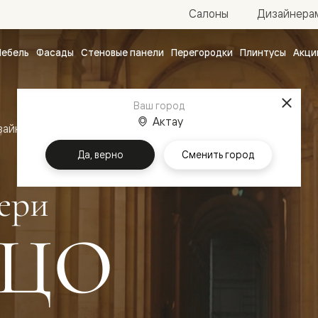
Салоны
Дизайнера
ебель
Фасады
Стеновые панели
Перегородки
Плинтусы
Акци
атные
ые
Ваш город
чные
Актау
зайн
Межкомнатные двери Палаццо
Да, верно
Сменить город
ери
ЦО
ванные