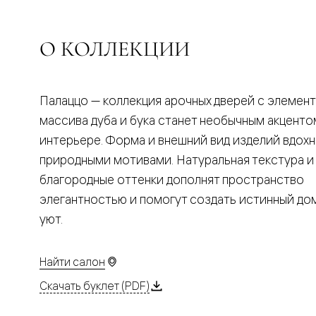
Планум
Цветные
Колор
Алюмини
О КОЛЛЕКЦИИ
Формато
Секрето
Алюмини
Мозаик
Палаццо — коллекция арочных дверей с элемен
Поворот
двери
массива дуба и бука станет необычным акценто
Скрытые
интерьере. Форма и внешний вид изделий вдох
двери
Дизайнер
природными мотивами. Натуральная текстура и
шпон
благородные оттенки дополнят пространство
Со
стеклом
элегантностью и помогут создать истинный д
Высокие
уют.
двери
В
гардеро
В
Найти салон
гостиную
Двери
Скачать буклет (PDF)
в
тренде