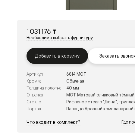
Перегор
Мозаик
Неокласс
Прайм
Фрэйм
1 031 176 ₸
Альба
Дюна
Необходимо выбрать фурнитуру
Рокка
Антик
Нео
Добавить в корзину
Заказать звоно
Париж
Центро
Шарм
Артикул
6814 МОТ
Нео
Классик
Кромка
Обычная
Галант
Толщина полотна
40 мм
Эго
Отделка
МОТ Матовый оливковый тёмный
Классика
Стекло
Рифлёное стекло "Дюна", трипле
Маскот
Эссе
Портал
Палаццо Арочный компланарный 
Тоскана
Плано
Что входит в комплект?
Где п
Тоскана
Грильято