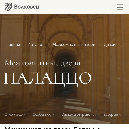
Главная
Каталог
Межкомнатные двери
Дизайн
М
Межкомнатные двери
ПАЛАЦЦО
О коллекции
Особенности
Системы открывания
Завершите обр