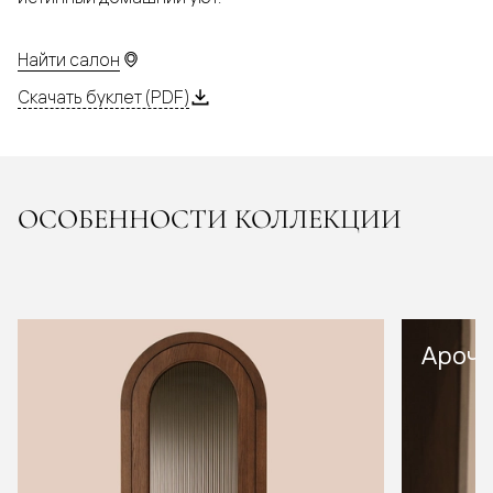
Найти салон
Скачать буклет (PDF)
ОСОБЕННОСТИ КОЛЛЕКЦИИ
Арочн