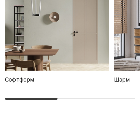
Софтформ
Шарм