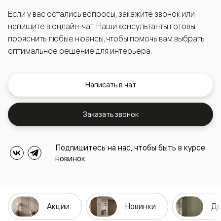
Если у вас остались вопросы, закажите звонок или
напишите в онлайн-чат. Наши консультанты готовы
прояснить любые нюансы, чтобы помочь вам выбрать
оптимальное решение для интерьера.
Написать в чат
Заказать звонок
Подпишитесь на нас, чтобы быть в курсе
новинок.
Акции
Новинки
Дв