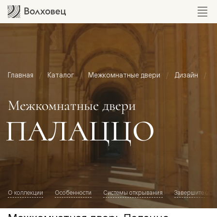
Главная
Каталог
Межкомнатные двери
Дизайн
М
Межкомнатные двери
ПАЛАЦЦО
О коллекции
Особенности
Системы открывания
Завершите обр