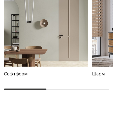
Софтформ
Шарм