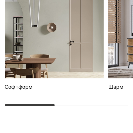
Софтформ
Шарм