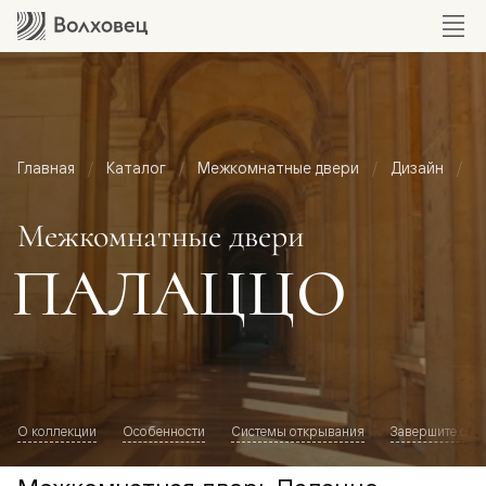
Главная
Каталог
Межкомнатные двери
Дизайн
М
Межкомнатные двери
ПАЛАЦЦО
О коллекции
Особенности
Системы открывания
Завершите обр