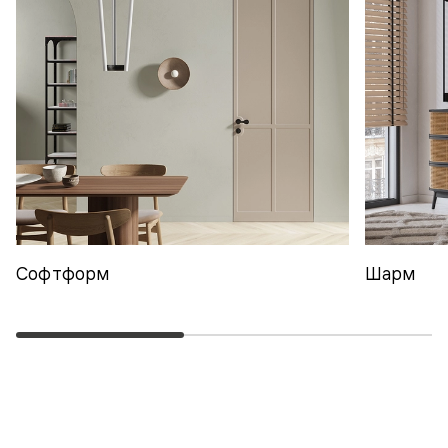
Софтформ
Шарм