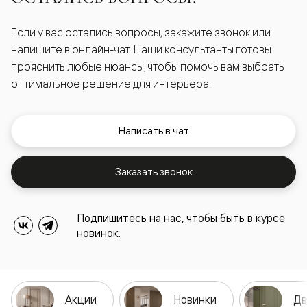
Если у вас остались вопросы, закажите звонок или
напишите в онлайн-чат. Наши консультанты готовы
прояснить любые нюансы, чтобы помочь вам выбрать
оптимальное решение для интерьера.
Написать в чат
Заказать звонок
Подпишитесь на нас, чтобы быть в курсе
новинок.
Акции
Новинки
Дв