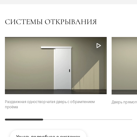
СИСТЕМЫ ОТКРЫВАНИЯ
Раздвижная одностворчатая дверь с обрамлением
Дверь прямог
проёма
Узнать подробнее о системах