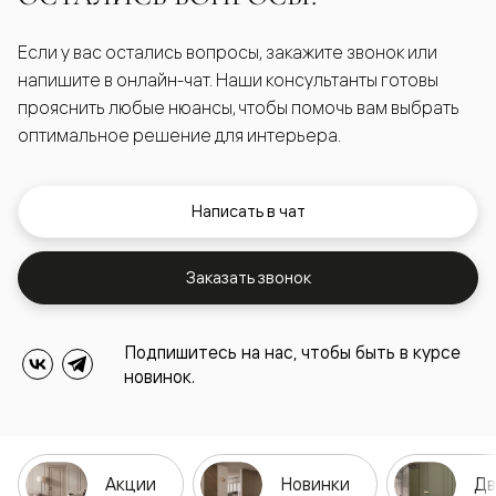
Если у вас остались вопросы, закажите звонок или
напишите в онлайн-чат. Наши консультанты готовы
прояснить любые нюансы, чтобы помочь вам выбрать
оптимальное решение для интерьера.
Написать в чат
Заказать звонок
Подпишитесь на нас, чтобы быть в курсе
новинок.
Акции
Новинки
Дв