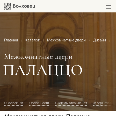
Главная
Каталог
Межкомнатные двери
Дизайн
М
Межкомнатные двери
ПАЛАЦЦО
О коллекции
Особенности
Системы открывания
Завершите обр