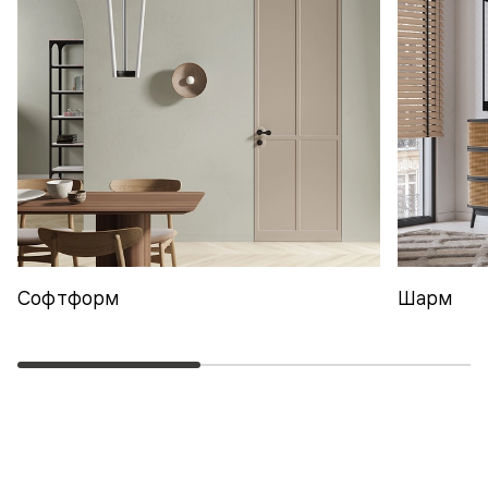
Софтформ
Шарм