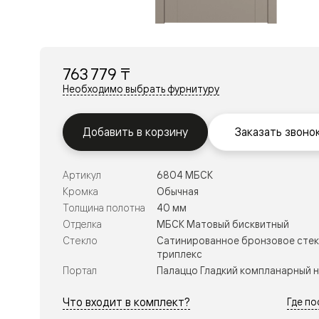
Перегор
Мозаик
Неокласс
Прайм
Фрэйм
763 779 ₸
Альба
Дюна
Необходимо выбрать фурнитуру
Рокка
Антик
Нео
Добавить в корзину
Заказать звоно
Париж
Центро
Шарм
Артикул
6804 МБСК
Нео
Классик
Кромка
Обычная
Галант
Толщина полотна
40 мм
Эго
Отделка
МБСК Матовый бисквитный
Классика
Стекло
Сатинированное бронзовое стек
Маскот
триплекс
Эссе
Тоскана
Портал
Палаццо Гладкий компланарный 
Плано
Тоскана
Что входит в комплект?
Где п
Грильято