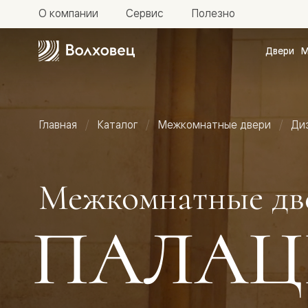
О компании
Сервис
Полезно
Двери
М
Межкомн
двери
Доступн
и практи
Фридом
Главная
Каталог
Межкомнатные двери
Ди
Центро
Галант
Нео
Планум
Секрето
Межкомнатные дв
-
скрытые
двери
ПАЛАЦ
Фрезеро
двери
в
эмали
Прайм
Маскот
Эссе