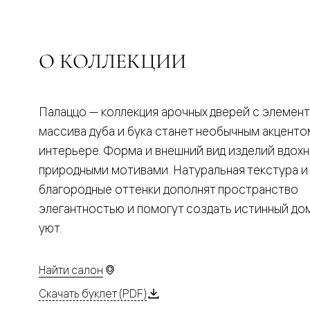
Планум
Цветные
Колор
Алюмини
Формато
О КОЛЛЕКЦИИ
Секрето
Алюмини
Мозаик
Поворот
Палаццо — коллекция арочных дверей с элемен
двери
Скрытые
массива дуба и бука станет необычным акценто
двери
интерьере. Форма и внешний вид изделий вдох
Дизайнер
шпон
природными мотивами. Натуральная текстура и
Со
благородные оттенки дополнят пространство
стеклом
Высокие
элегантностью и помогут создать истинный д
двери
уют.
В
гардеро
В
гостиную
Найти салон
Двери
в
Скачать буклет (PDF)
тренде