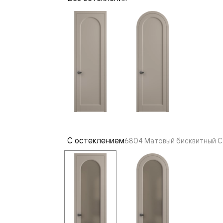
—
е
ный
м —
С остеклением
6804 Матовый бисквитный С
я
одки