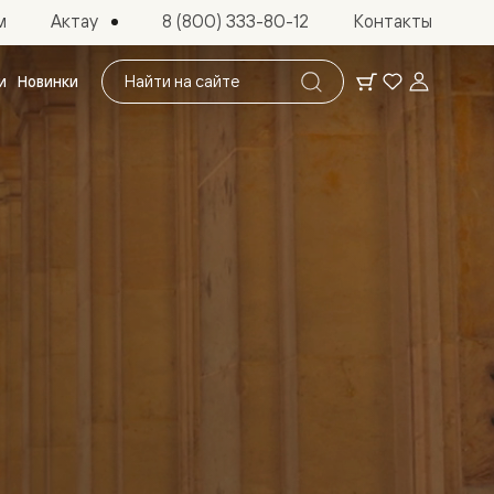
Актау
м
8 (800) 333-80-12
Контакты
Поиск
и
Новинки
по
сайту