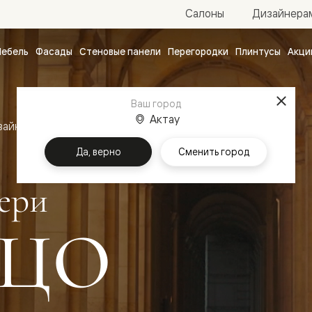
Салоны
Дизайнера
ебель
Фасады
Стеновые панели
Перегородки
Плинтусы
Акци
атные
ые
Ваш город
чные
Актау
зайн
Межкомнатные двери Палаццо
Да, верно
Сменить город
ери
ЦО
ванные