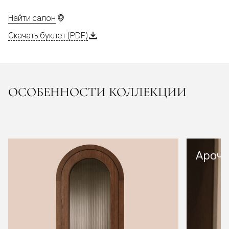
Найти салон
Скачать буклет (PDF)
ОСОБЕННОСТИ КОЛЛЕКЦИИ
Арочн