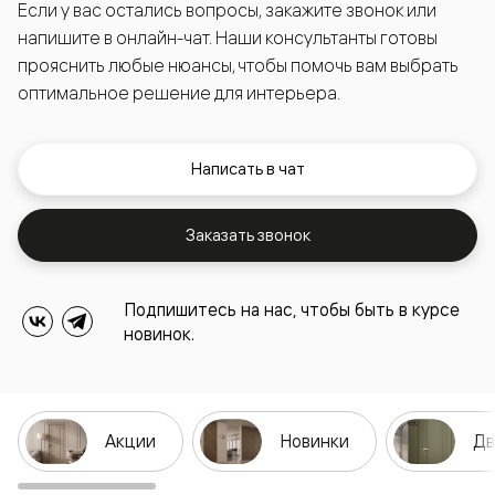
Если у вас остались вопросы, закажите звонок или
напишите в онлайн-чат. Наши консультанты готовы
прояснить любые нюансы, чтобы помочь вам выбрать
оптимальное решение для интерьера.
Написать в чат
Заказать звонок
Подпишитесь на нас, чтобы быть в курсе
новинок.
Акции
Новинки
Дв