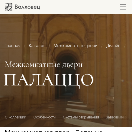
Главная
Каталог
Межкомнатные двери
Дизайн
М
Межкомнатные двери
ПАЛАЦЦО
О коллекции
Особенности
Системы открывания
Завершите обр