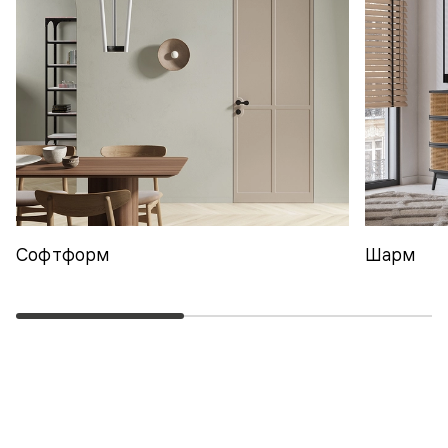
Софтформ
Шарм