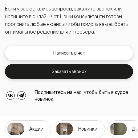
Если у вас остались вопросы, закажите звонок или
напишите в онлайн-чат. Наши консультанты готовы
прояснить любые нюансы, чтобы помочь вам выбрать
оптимальное решение для интерьера.
Написать в чат
Заказать звонок
Подпишитесь на нас, чтобы быть в курсе
новинок.
Акции
Новинки
Дв