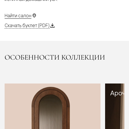
Найти салон
Скачать буклет (PDF)
ОСОБЕННОСТИ КОЛЛЕКЦИИ
Арочн