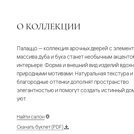
Планум
Цветные
Колор
Алюмини
Формато
О КОЛЛЕКЦИИ
Секрето
Алюмини
Мозаик
Поворот
Палаццо — коллекция арочных дверей с элемен
двери
Скрытые
массива дуба и бука станет необычным акценто
двери
интерьере. Форма и внешний вид изделий вдох
Дизайнер
шпон
природными мотивами. Натуральная текстура и
Со
благородные оттенки дополнят пространство
стеклом
Высокие
элегантностью и помогут создать истинный д
двери
уют.
В
гардеро
В
гостиную
Найти салон
Двери
в
Скачать буклет (PDF)
тренде