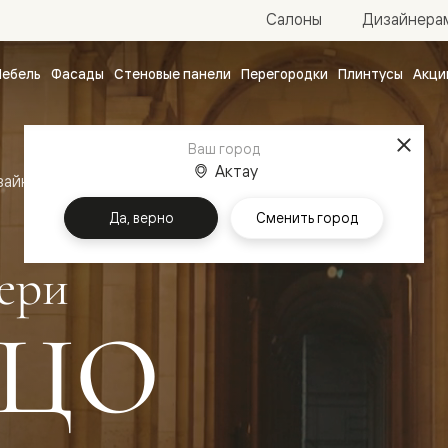
Салоны
Дизайнера
ебель
Фасады
Стеновые панели
Перегородки
Плинтусы
Акци
атные
ые
Ваш город
чные
Актау
зайн
Межкомнатные двери Палаццо
Да, верно
Сменить город
ери
ЦО
ванные