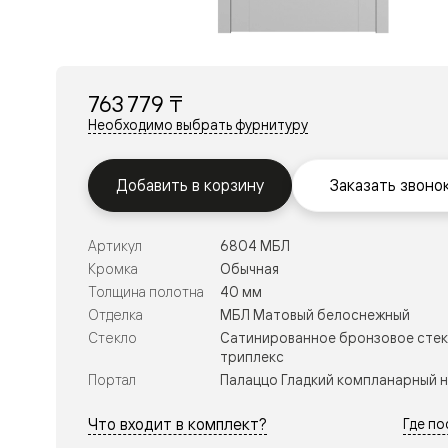
Перегор
Мозаик
Неокласс
Прайм
Фрэйм
763 779 ₸
Альба
Дюна
Необходимо выбрать фурнитуру
Рокка
Антик
Нео
Добавить в корзину
Заказать звоно
Париж
Центро
Шарм
Артикул
6804 МБЛ
Нео
Классик
Кромка
Обычная
Галант
Толщина полотна
40 мм
Эго
Отделка
МБЛ Матовый белоснежный
Классика
Стекло
Сатинированное бронзовое стек
Маскот
триплекс
Эссе
Тоскана
Портал
Палаццо Гладкий компланарный 
Плано
Тоскана
Что входит в комплект?
Где п
Грильято