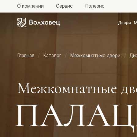
О компании
Сервис
Полезно
Двери
М
Межкомн
двери
Доступн
и практи
Фридом
Главная
Каталог
Межкомнатные двери
Ди
Центро
Галант
Нео
Планум
Секрето
Межкомнатные дв
-
скрытые
двери
ПАЛАЦ
Фрезеро
двери
в
эмали
Прайм
Маскот
Эссе