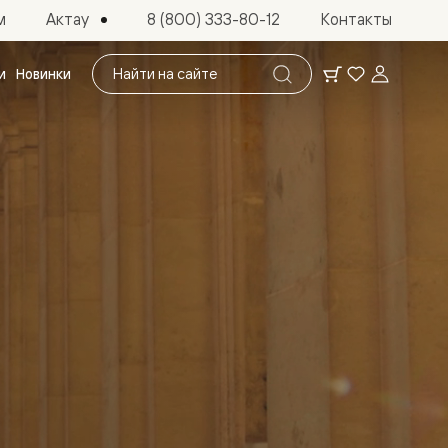
Актау
м
8 (800) 333-80-12
Контакты
Поиск
и
Новинки
по
сайту