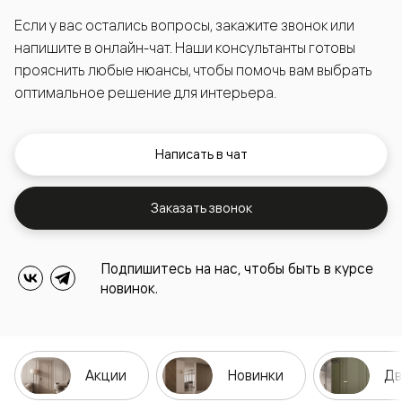
Если у вас остались вопросы, закажите звонок или
напишите в онлайн-чат. Наши консультанты готовы
прояснить любые нюансы, чтобы помочь вам выбрать
оптимальное решение для интерьера.
Написать в чат
Заказать звонок
Подпишитесь на нас, чтобы быть в курсе
новинок.
Акции
Новинки
Дв