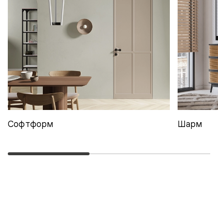
Софтформ
Шарм