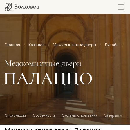
Главная
Каталог
Межкомнатные двери
Дизайн
М
Межкомнатные двери
ПАЛАЦЦО
О коллекции
Особенности
Системы открывания
Завершите обр