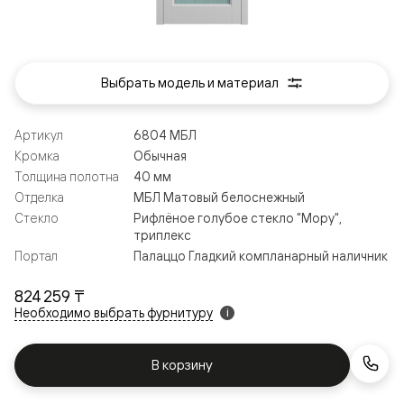
Выбрать модель и материал
Артикул
6804 МБЛ
Кромка
Обычная
Толщина полотна
40 мм
Отделка
МБЛ Матовый белоснежный
Стекло
Рифлёное голубое стекло "Мору",
триплекс
Портал
Палаццо Гладкий компланарный наличник
824 259 ₸
Необходимо выбрать фурнитуру
i
В корзину