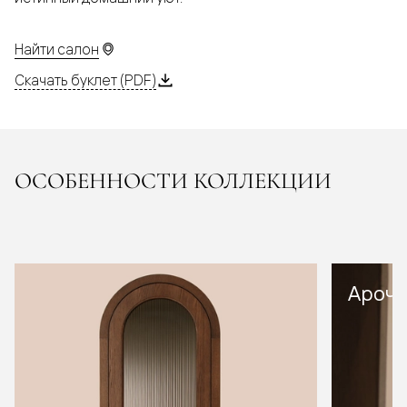
Найти салон
Скачать буклет (PDF)
ОСОБЕННОСТИ КОЛЛЕКЦИИ
Арочн