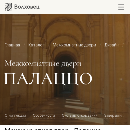
Главная
Каталог
Межкомнатные двери
Дизайн
М
Межкомнатные двери
ПАЛАЦЦО
О коллекции
Особенности
Системы открывания
Завершите обр