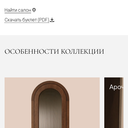
Найти салон
Скачать буклет (PDF)
ОСОБЕННОСТИ КОЛЛЕКЦИИ
Арочн