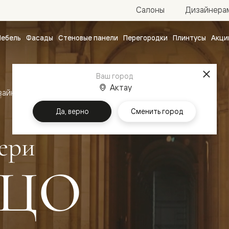
Салоны
Дизайнера
ебель
Фасады
Стеновые панели
Перегородки
Плинтусы
Акци
атные
ые
Ваш город
чные
Актау
зайн
Межкомнатные двери Палаццо
Да, верно
Сменить город
ери
ЦО
ванные