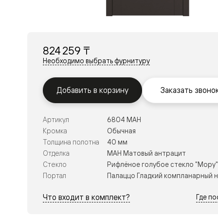
Перегор
Мозаик
Неокласс
Прайм
Фрэйм
824 259 ₸
Альба
Дюна
Необходимо выбрать фурнитуру
Рокка
Антик
Нео
Добавить в корзину
Заказать звоно
Париж
Центро
Шарм
Артикул
6804 МАН
Нео
Классик
Кромка
Обычная
Галант
Толщина полотна
40 мм
Эго
Отделка
МАН Матовый антрацит
Классика
Стекло
Рифлёное голубое стекло "Мору"
Маскот
Эссе
Портал
Палаццо Гладкий компланарный 
Тоскана
Плано
Что входит в комплект?
Где п
Тоскана
Грильято