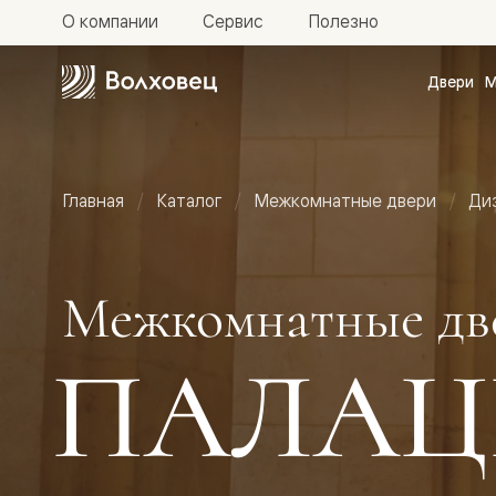
О компании
Сервис
Полезно
Двери
М
Межкомн
двери
Доступн
и практи
Фридом
Главная
Каталог
Межкомнатные двери
Ди
Центро
Галант
Нео
Планум
Секрето
Межкомнатные дв
-
скрытые
двери
ПАЛАЦ
Фрезеро
двери
в
эмали
Прайм
Маскот
Эссе