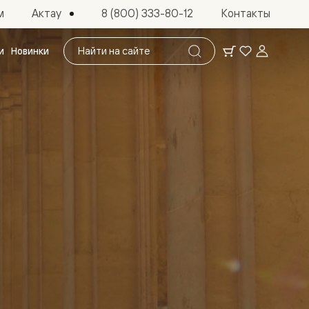
Актау
м
8 (800) 333-80-12
Контакты
Поиск
и
Новинки
по
сайту