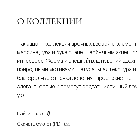
Планум
Цветные
Колор
Алюмини
О КОЛЛЕКЦИИ
Формато
Секрето
Алюмини
Мозаик
Палаццо — коллекция арочных дверей с элемен
Поворот
двери
массива дуба и бука станет необычным акценто
Скрытые
интерьере. Форма и внешний вид изделий вдох
двери
Дизайнер
природными мотивами. Натуральная текстура и
шпон
благородные оттенки дополнят пространство
Со
стеклом
элегантностью и помогут создать истинный д
Высокие
уют.
двери
В
гардеро
В
Найти салон
гостиную
Двери
Скачать буклет (PDF)
в
тренде