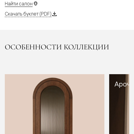
Найти салон
Скачать буклет (PDF)
ОСОБЕННОСТИ КОЛЛЕКЦИИ
Арочн