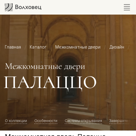
Главная
Каталог
Межкомнатные двери
Дизайн
М
Межкомнатные двери
ПАЛАЦЦО
О коллекции
Особенности
Системы открывания
Завершите обр