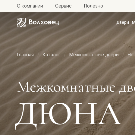
О компании
Сервис
Полезно
Двери
М
Межкомн
двери
Доступн
и практи
Фридом
Главная
Каталог
Межкомнатные двери
Не
Центро
Галант
Нео
Планум
Секрето
Межкомнатные дв
-
скрытые
двери
ДЮНА
Фрезеро
двери
в
эмали
Прайм
Маскот
Эссе