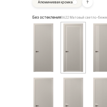
Алюминиевая кромка
—
е
ный
Без остекления
8622 Матовый светло-беже
м —
я
одки