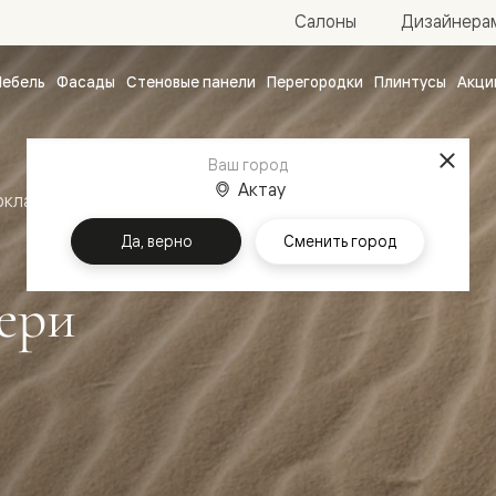
Салоны
Дизайнера
ебель
Фасады
Стеновые панели
Перегородки
Плинтусы
Акци
атные
ые
Ваш город
чные
Актау
оклассика
Межкомнатные двери Дюна
Да, верно
Сменить город
ери
ванные