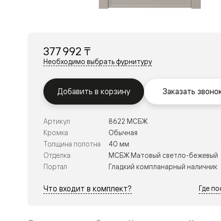
Перегор
Мозаик
Неокласс
Прайм
Фрэйм
377 992 ₸
Альба
Дюна
Необходимо выбрать фурнитуру
Рокка
Антик
Нео
Добавить в корзину
Заказать звоно
Париж
Центро
Шарм
Артикул
8622 МСБЖ
Нео
Классик
Кромка
Обычная
Галант
Толщина полотна
40 мм
Эго
Отделка
МСБЖ Матовый светло-бежевый
Классика
Портал
Гладкий компланарный наличник
Маскот
Эссе
Тоскана
Что входит в комплект?
Где п
Плано
Тоскана
Грильято