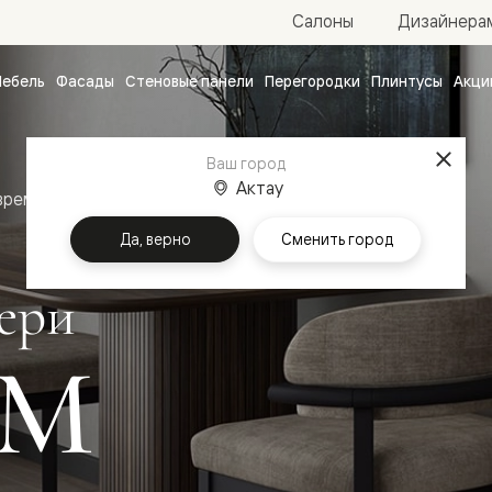
Салоны
Дизайнера
ебель
Фасады
Стеновые панели
Перегородки
Плинтусы
Акци
атные
ые
Ваш город
чные
Актау
временный стиль
Межкомнатные двери Фридом
Да, верно
Сменить город
ери
ОМ
ванные