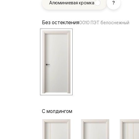
Алюминиевая кромка
—
е
ный
Без остекления
0010 ПЭТ белоснежный
м —
я
С молдингом
одки