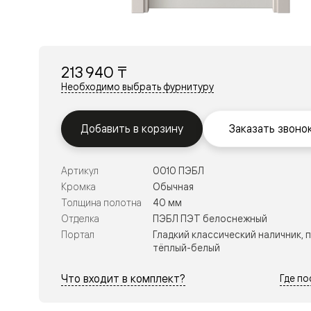
Перегор
Мозаик
Неокласс
Прайм
Фрэйм
213 940 ₸
Альба
Дюна
Необходимо выбрать фурнитуру
Рокка
Антик
Нео
Добавить в корзину
Заказать звоно
Париж
Центро
Шарм
Артикул
0010 ПЭБЛ
Нео
Классик
Кромка
Обычная
Галант
Толщина полотна
40 мм
Эго
Отделка
ПЭБЛ ПЭТ белоснежный
Классика
Портал
Гладкий классический наличник, 
Маскот
тёплый-белый
Эссе
Тоскана
Плано
Что входит в комплект?
Где п
Тоскана
Грильято