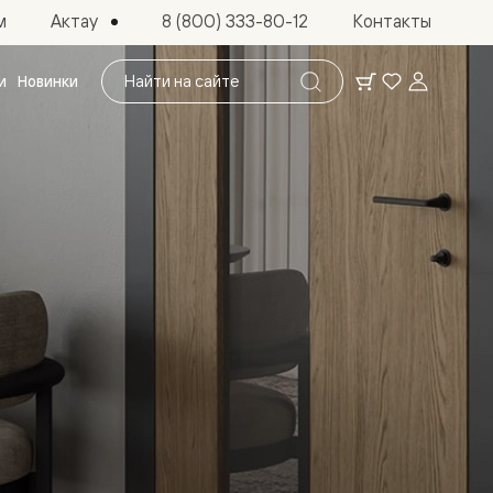
Актау
м
8 (800) 333-80-12
Контакты
Поиск
и
Новинки
по
сайту