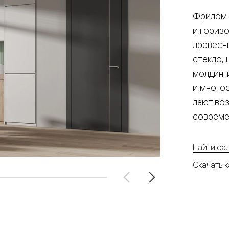
е
Фридом 
и гориз
древесн
стекло, 
я
молдинг
е
и много
дают во
ные
совреме
пон
ные
Найти са
Скачать к
яющей