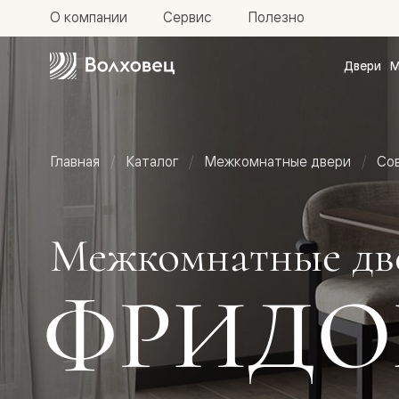
О компании
Сервис
Полезно
Двери
М
Межкомн
двери
Доступн
и практи
Фридом
Главная
Каталог
Межкомнатные двери
Со
Центро
Галант
Нео
Планум
Секрето
Межкомнатные дв
-
скрытые
двери
ФРИД
Фрезеро
двери
в
эмали
Прайм
Маскот
Эссе