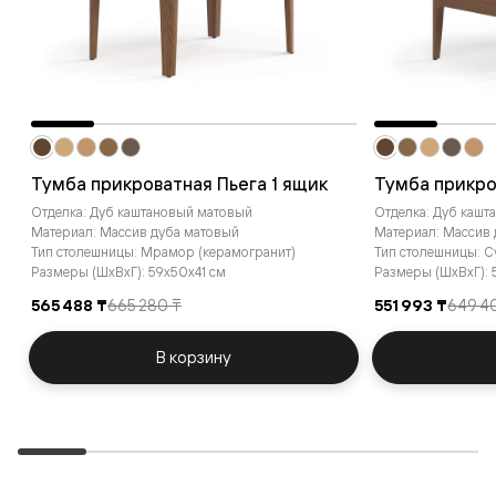
Тумба прикроватная Пьега 1 ящик
Тумба прикро
Отделка: Дуб каштановый матовый
Отделка: Дуб каш
Материал: Массив дуба матовый
Материал: Массив
Тип столешницы: Мрамор (керамогранит)
Тип столешницы: 
Размеры (ШxВxГ): 59x50x41 см
Размеры (ШxВxГ): 
565 488 ₸
665 280 ₸
551 993 ₸
649 4
В корзину