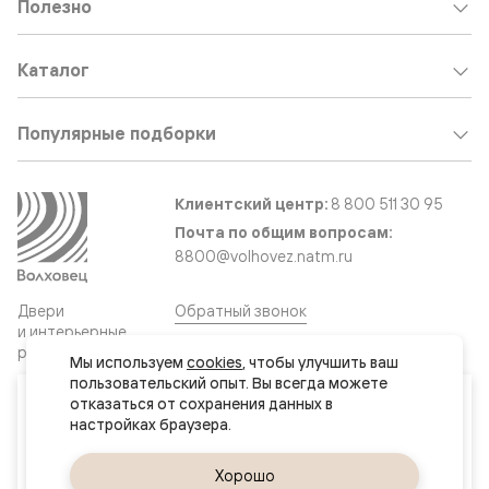
Полезно
Каталог
Популярные подборки
Клиентский центр:
8 800 511 30 95
Почта по общим вопросам:
8800@volhovez.natm.ru
Двери
Обратный звонок
и интерьерные
решения
Мы используем 
cookies
, чтобы улучшить ваш 
пользовательский опыт. Вы всегда можете 
Ваш город
отказаться от сохранения данных в 
Сайт не является публичной офертой
Актау
Правовая информация
Дизайн сайта совместно с агентством
Супрематика
Да, верно
Хорошо
Сменить город