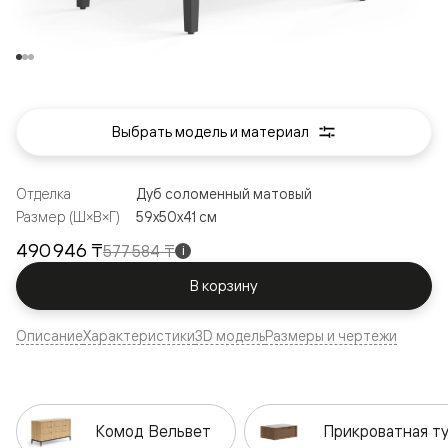
Выбрать модель и материал
Отделка
Дуб соломенный матовый
Размер (Ш×В×Г)
59x50x41 см
490 946 ₸
577 584 ₸
i
В корзину
Описание
Характеристики
3D модель
Размеры и чертежи
Комод Вельвет
Прикроватная т