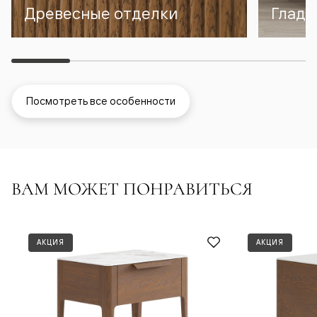
Древесные отделки
Гладк
Посмотреть все особенности
ВАМ МОЖЕТ ПОНРАВИТЬСЯ
АКЦИЯ
АКЦИЯ