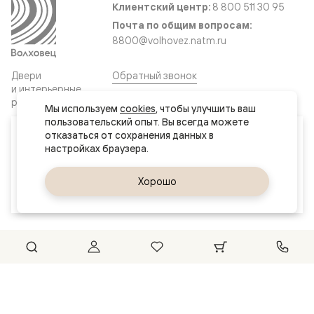
Клиентский центр:
8 800 511 30 95
Почта по общим вопросам:
8800@volhovez.natm.ru
Двери
Обратный звонок
и интерьерные
решения
Мы используем 
cookies
, чтобы улучшить ваш 
пользовательский опыт. Вы всегда можете 
Ваш город
отказаться от сохранения данных в 
Сайт не является публичной офертой
Актау
Правовая информация
Дизайн сайта совместно с агентством
Супрематика
Да, верно
Хорошо
Сменить город
© 2026 Волховец
Could not connect to the reCAPTCHA service. Please check
your internet connection and reload to get a reCAPTCHA
challenge.