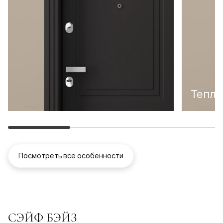
Тепло
Посмотреть все особенности
СЭЙФ БЭЙЗ