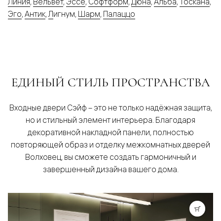
Линия
,
Вельвет
,
Эссе
,
Софтформ
,
Дюна
,
Альба
,
Тоскана
,
Эго
,
Антик
,
Л
игнум,
Шарм
,
Палаццо
ЕДИНЫЙ СТИЛЬ ПРОСТРАНСТВА
Входные двери Сэйф – это не только надёжная защита,
но и стильный элемент интерьера. Благодаря
декоративной накладной панели, полностью
повторяющей образ и отделку межкомнатных дверей
Волховец, вы сможете создать гармоничный и
завершенный дизайна вашего дома.