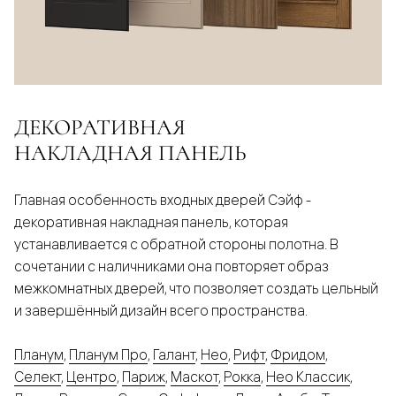
ДЕКОРАТИВНАЯ
НАКЛАДНАЯ ПАНЕЛЬ
Главная особенность входных дверей Сэйф -
декоративная накладная панель, которая
устанавливается с обратной стороны полотна. В
сочетании с наличниками она повторяет образ
межкомнатных дверей, что позволяет создать цельный
и завершённый дизайн всего пространства.
Планум
,
Планум Про
,
Галант
,
Нео
,
Рифт
,
Фридом
,
Селект
,
Центро
,
Париж
,
Маскот
,
Рокка
,
Нео Классик
,