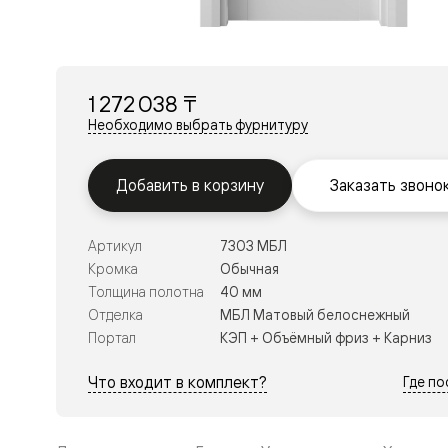
Перегор
Мозаик
Неокласс
Прайм
Фрэйм
1 272 038 ₸
Альба
Дюна
Необходимо выбрать фурнитуру
Рокка
Антик
Нео
Добавить в корзину
Заказать звоно
Париж
Центро
Шарм
Артикул
7303 МБЛ
Нео
Классик
Кромка
Обычная
Галант
Толщина полотна
40 мм
Эго
Отделка
МБЛ Матовый белоснежный
Классика
Портал
КЭП + Объёмный фриз + Карниз
Маскот
Эссе
Тоскана
Что входит в комплект?
Где п
Плано
Тоскана
Грильято