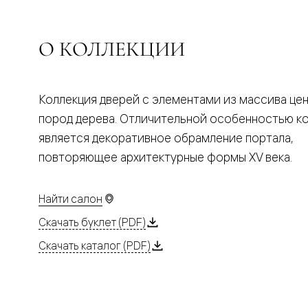
Планум
Цветные
Колор
Алюмини
О КОЛЛЕКЦИИ
Формато
Секрето
Алюмини
Мозаик
Коллекция дверей с элементами из массива це
Поворот
двери
пород дерева. Отличительной особенностью к
Скрытые
является декоративное обрамление портала,
двери
Дизайнер
повторяющее архитектурные формы XV века.
шпон
Со
стеклом
Найти салон
Высокие
двери
Скачать буклет (PDF)
В
гардеро
Скачать каталог (PDF)
В
гостиную
Двери
в
тренде