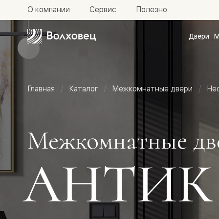
О компании
Сервис
Полезно
Двери
М
Межкомн
двери
Доступн
и практи
Фридом
Главная
Каталог
Межкомнатные двери
Не
Центро
Галант
Нео
Планум
Секрето
Межкомнатные дв
-
скрытые
двери
АНТИК
Фрезеро
двери
в
эмали
Прайм
Маскот
Эссе