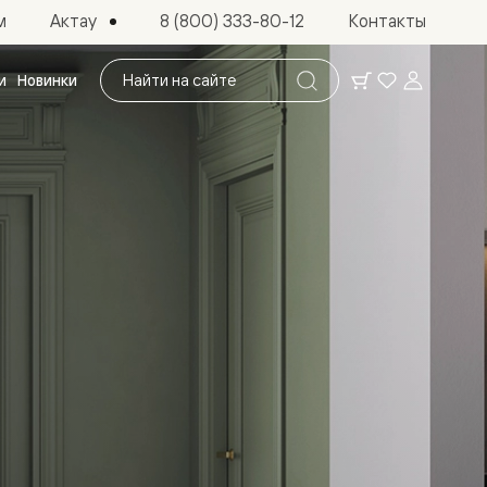
Актау
м
8 (800) 333-80-12
Контакты
Поиск
и
Новинки
по
сайту