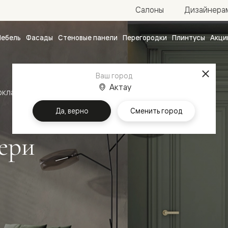
Салоны
Дизайнера
ебель
Фасады
Стеновые панели
Перегородки
Плинтусы
Акци
атные
ые
Ваш город
чные
Актау
оклассика
Межкомнатные двери Антик
Да, верно
Сменить город
ери
ванные