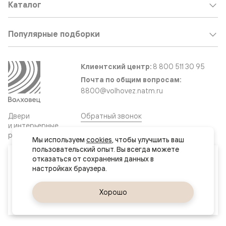
Каталог
Популярные подборки
Клиентский центр:
8 800 511 30 95
Почта по общим вопросам:
8800@volhovez.natm.ru
Двери
Обратный звонок
и интерьерные
решения
Мы используем 
cookies
, чтобы улучшить ваш 
пользовательский опыт. Вы всегда можете 
Ваш город
отказаться от сохранения данных в 
Сайт не является публичной офертой
Актау
Правовая информация
Дизайн сайта совместно с агентством
Супрематика
Да, верно
Хорошо
Сменить город
© 2026 Волховец