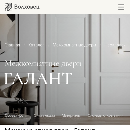
Главная
Каталог
Межкомнатные двери
Неоклассик
Межкомнатные двери
ГАЛАНТ
Особенности
О коллекции
Материалы
Системы открывания