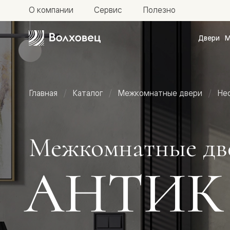
О компании
Сервис
Полезно
Двери
М
Межкомн
двери
Доступн
и практи
Фридом
Главная
Каталог
Межкомнатные двери
Не
Центро
Галант
Нео
Планум
Секрето
Межкомнатные дв
-
скрытые
двери
АНТИК
Фрезеро
двери
в
эмали
Прайм
Маскот
Эссе