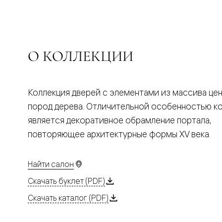
Планум
Цветные
Колор
Алюмини
Формато
Секрето
О КОЛЛЕКЦИИ
Алюмини
Мозаик
Поворот
двери
Скрытые
Коллекция дверей с элементами из массива це
двери
пород дерева. Отличительной особенностью к
Дизайнер
шпон
является декоративное обрамление портала,
Со
повторяющее архитектурные формы XV века.
стеклом
Высокие
двери
В
Найти салон
гардеро
В
Скачать буклет (PDF)
гостиную
Скачать каталог (PDF)
Двери
в
тренде