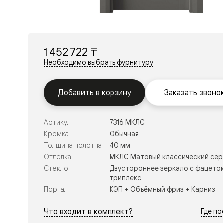
Перегор
Мозаик
Неокласс
Прайм
Фрэйм
1 452 722 ₸
Альба
Дюна
Необходимо выбрать фурнитуру
Рокка
Антик
Нео
Добавить в корзину
Заказать звоно
Париж
Центро
Шарм
Артикул
7316 МКЛС
Нео
Классик
Кромка
Обычная
Галант
Толщина полотна
40 мм
Эго
Отделка
МКЛС Матовый классический се
Классика
Стекло
Двустороннее зеркало с фацето
Маскот
триплекс
Эссе
Тоскана
Портал
КЭП + Объёмный фриз + Карниз
Плано
Тоскана
Что входит в комплект?
Где п
Грильято