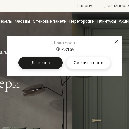
Салоны
Дизайнера
ебель
Фасады
Стеновые панели
Перегородки
Плинтусы
Акци
атные
ые
Ваш город
чные
Актау
оклассика
Межкомнатные двери Антик
Да, верно
Сменить город
ери
ванные