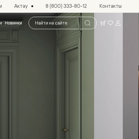
Актау
м
8 (800) 333-80-12
Контакты
Поиск
и
Новинки
по
сайту