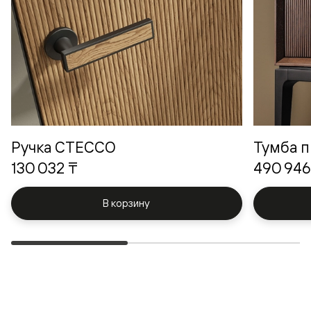
Ручка СТЕССО
Тумба п
130 032 ₸
490 946
В корзину