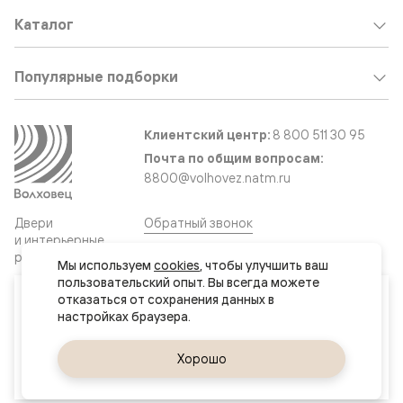
Каталог
Популярные подборки
Клиентский центр:
8 800 511 30 95
Почта по общим вопросам:
8800@volhovez.natm.ru
Двери
Обратный звонок
и интерьерные
решения
Мы используем 
cookies
, чтобы улучшить ваш 
пользовательский опыт. Вы всегда можете 
Ваш город
отказаться от сохранения данных в 
Сайт не является публичной офертой
Актау
Правовая информация
Дизайн сайта совместно с агентством
Супрематика
Да, верно
Хорошо
Сменить город
© 2026 Волховец