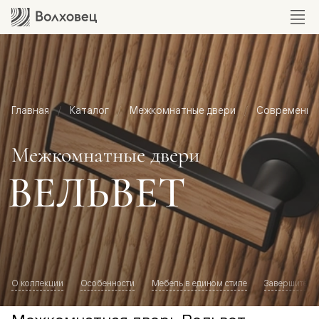
Главная
Каталог
Межкомнатные двери
Современный
Межкомнатные двери
ВЕЛЬВЕТ
О коллекции
Особенности
Мебель в едином стиле
Завершите о