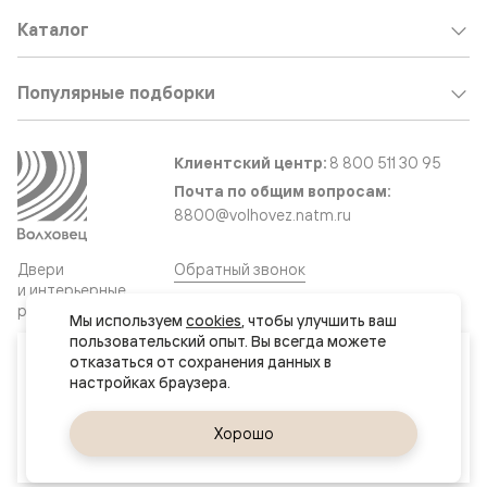
Каталог
Популярные подборки
Клиентский центр:
8 800 511 30 95
Почта по общим вопросам:
8800@volhovez.natm.ru
Двери
Обратный звонок
и интерьерные
решения
Мы используем 
cookies
, чтобы улучшить ваш 
пользовательский опыт. Вы всегда можете 
Ваш город
отказаться от сохранения данных в 
Сайт не является публичной офертой
Актау
Правовая информация
Дизайн сайта совместно с агентством
Супрематика
Да, верно
Хорошо
Сменить город
© 2026 Волховец