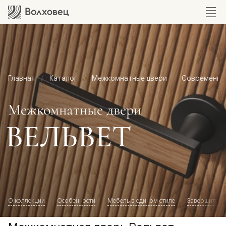
Главная
Каталог
Межкомнатные двери
Современный
Межкомнатные двери
ВЕЛЬВЕТ
О коллекции
Особенности
Мебель в едином стиле
Завершите о