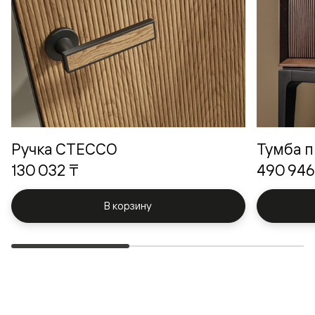
Ручка СТЕССО
Тумба п
130 032 ₸
490 946
В корзину