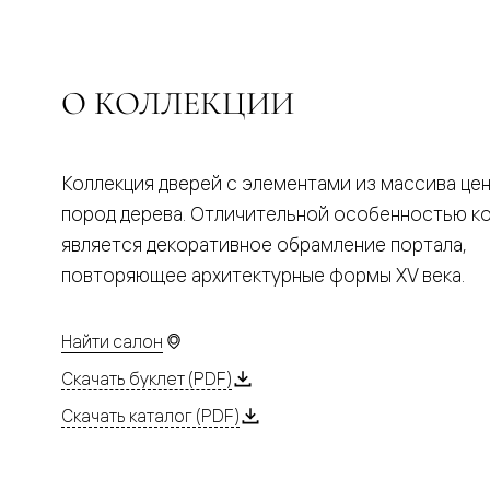
Планум
Цветные
Колор
Алюмини
Формато
О КОЛЛЕКЦИИ
Секрето
Алюмини
Мозаик
Поворот
Коллекция дверей с элементами из массива це
двери
Скрытые
пород дерева. Отличительной особенностью к
двери
Дизайнер
является декоративное обрамление портала,
шпон
повторяющее архитектурные формы XV века.
Со
стеклом
Высокие
двери
Найти салон
В
Скачать буклет (PDF)
гардеро
В
Скачать каталог (PDF)
гостиную
Двери
в
тренде