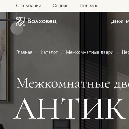
О компании
Сервис
Полезно
Двери
М
Межкомн
двери
Доступн
и практи
Фридом
Главная
Каталог
Межкомнатные двери
Не
Центро
Галант
Нео
Планум
Секрето
Межкомнатные дв
-
скрытые
двери
АНТИК
Фрезеро
двери
в
эмали
Прайм
Маскот
Эссе