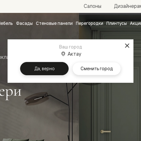
Салоны
Дизайнера
ебель
Фасады
Стеновые панели
Перегородки
Плинтусы
Акци
атные
ые
Ваш город
чные
Актау
оклассика
Межкомнатные двери Антик
Да, верно
Сменить город
ери
ванные