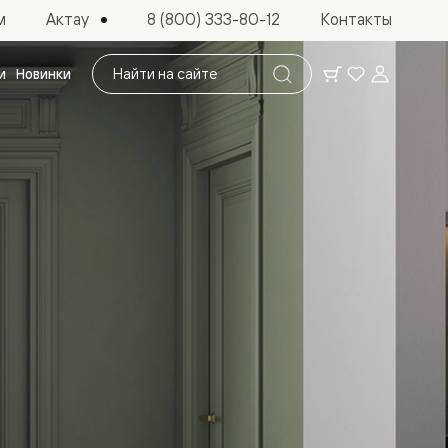
Актау
м
8 (800) 333-80-12
Контакты
Поиск
и
Новинки
по
сайту