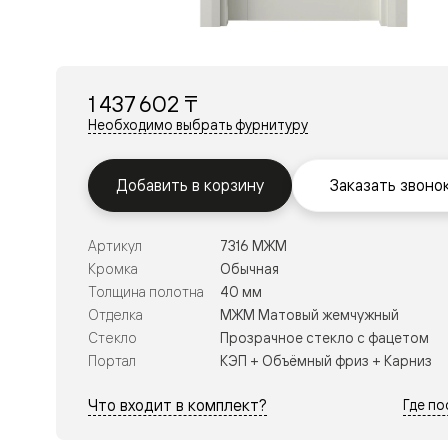
Перегор
Мозаик
Неокласс
Прайм
Фрэйм
1 437 602 ₸
Альба
Дюна
Необходимо выбрать фурнитуру
Рокка
Антик
Нео
Добавить в корзину
Заказать звоно
Париж
Центро
Шарм
Артикул
7316 МЖМ
Нео
Классик
Кромка
Обычная
Галант
Толщина полотна
40 мм
Эго
Отделка
МЖМ Матовый жемчужный
Классика
Стекло
Прозрачное стекло с фацетом
Маскот
Эссе
Портал
КЭП + Объёмный фриз + Карниз
Тоскана
Плано
Что входит в комплект?
Где п
Тоскана
Грильято