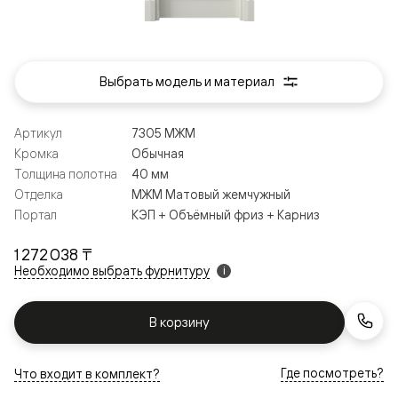
Выбрать модель и материал
Артикул
7305 МЖМ
Кромка
Обычная
Толщина полотна
40 мм
Отделка
МЖМ Матовый жемчужный
Портал
КЭП + Объёмный фриз + Карниз
1 272 038 ₸
Необходимо выбрать фурнитуру
i
В корзину
Где посмотреть?
Что входит в комплект?