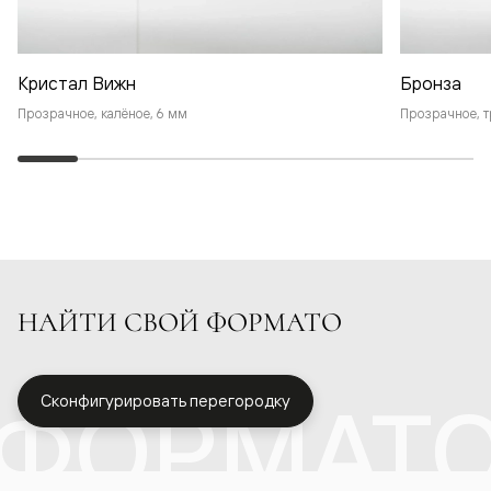
Кристал Вижн
Бронза
Прозрачное, калёное, 6 мм
Прозрачное, т
НАЙТИ СВОЙ ФОРМАТО
ФОРМАТ
Сконфигурировать перегородку