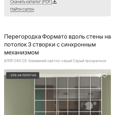
Алюминиевые перегородки имеют единый профиль
Скачать каталог (PDF)
с алюминиевыми дверьми и легко сочетаются в одном
Найти салон
пространстве, не перегружая его. Также их можно
комбинировать в интерьере с полотнами из нашего
стандартного ассортимента. Помимо этого, система
алюминиевых перегородок и дверей координируется
Перегородка Формато вдоль стены на
со стеновыми панелями Волховец.
потолок 3 створки с синхронным
механизмом
АЛПР 040.05. Алюминий светло-серый Серый прозрачное
-20% НА ПОЛОТНО