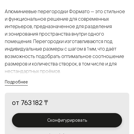
Алюминиевые перегородки Формато — это стильное
и функциональное решение для современных
интерьеров, предназначенное для разделения
и зонирования пространства внутри одного
помещения. Перегородки изготавливаются под
индивидуальные размеры с шагом в 1 мм, что даёт
возможность подобрать оптимальное соотношение
размеров и количества створок, в том числе и для
нестандартных проёмов.
Подробнее
Конструкция, выполненная из алюминия, получается
прочной, но в то же время лёгкой и лаконичной,
от
763 182 ₸
а большой выбор вставок из стекла с различными
эффектами позволяет создавать разнообразные
решения в интерьере и варьировать освещённость.
Сконфигурировать