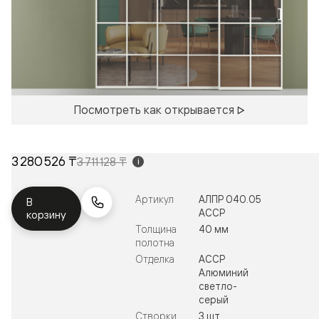
Посмотреть как открывается
3 280 526 ₸
3 711 128 ₸
i
Артикул
АЛПР 040.05
В
АССР
корзину
Толщина
40 мм
полотна
Отделка
АССР
Алюминий
светло-
серый
Створки
3 шт.