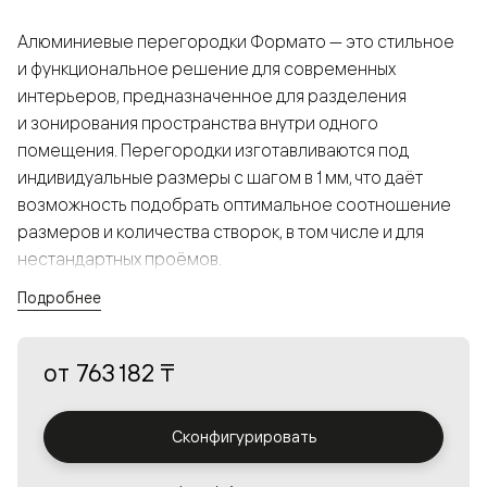
Алюминиевые перегородки Формато — это стильное
и функциональное решение для современных
интерьеров, предназначенное для разделения
и зонирования пространства внутри одного
помещения. Перегородки изготавливаются под
индивидуальные размеры с шагом в 1 мм, что даёт
возможность подобрать оптимальное соотношение
размеров и количества створок, в том числе и для
нестандартных проёмов.
Подробнее
Конструкция, выполненная из алюминия, получается
прочной, но в то же время лёгкой и лаконичной,
от
763 182 ₸
а большой выбор вставок из стекла с различными
эффектами позволяет создавать разнообразные
решения в интерьере и варьировать освещённость.
Сконфигурировать