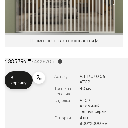
Посмотреть как открывается
6 305 796 ₸
7 442 820 ₸
i
Артикул
АЛПР 040.06
В
АТСР
корзину
Толщина
40 мм
полотна
Отделка
АТСР
Алюминий
тёплый серый
Створки
4 шт.
800*2000 мм