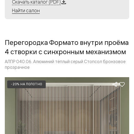
Алюминиевые перегородки имеют единый профиль
Скачать каталог (PDF)
с алюминиевыми дверьми и легко сочетаются в одном
Найти салон
пространстве, не перегружая его. Также их можно
комбинировать в интерьере с полотнами из нашего
стандартного ассортимента. Помимо этого, система
алюминиевых перегородок и дверей координируется
Перегородка Формато внутри проёма
со стеновыми панелями Волховец.
4 створки с синхронным механизмом
АЛПР 040.06. Алюминий тёплый серый Стопсол бронзовое
прозрачное
-20% НА ПОЛОТНО