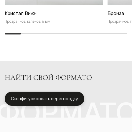
Кристал Вижн
Бронза
Прозрачное, калёное, 6 мм
Прозрачное, т
НАЙТИ СВОЙ ФОРМАТО
ФОРМАТ
Сконфигурировать перегородку