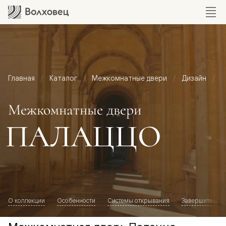
Главная
Каталог
Межкомнатные двери
Дизайн
М
Межкомнатные двери
ПАЛАЦЦО
О коллекции
Особенности
Системы открывания
Завершите обр