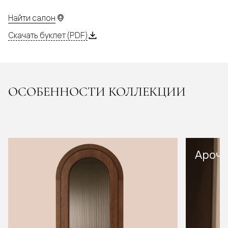
Найти салон
Скачать буклет (PDF)
ОСОБЕННОСТИ КОЛЛЕКЦИИ
Арочн