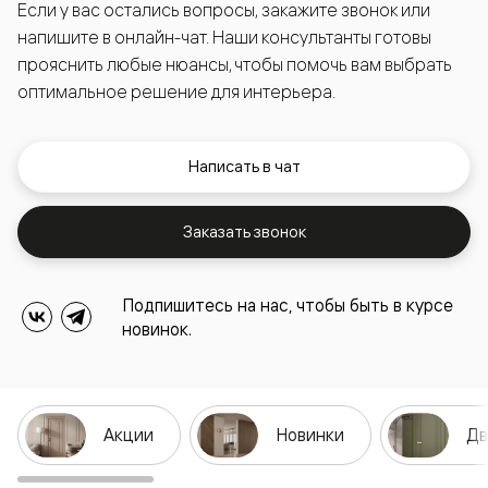
Если у вас остались вопросы, закажите звонок или
напишите в онлайн-чат. Наши консультанты готовы
прояснить любые нюансы, чтобы помочь вам выбрать
оптимальное решение для интерьера.
Написать в чат
Заказать звонок
Подпишитесь на нас, чтобы быть в курсе
новинок.
Акции
Новинки
Дв