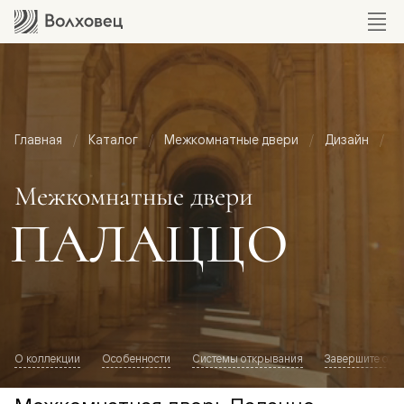
Главная
Каталог
Межкомнатные двери
Дизайн
М
Межкомнатные двери
ПАЛАЦЦО
О коллекции
Особенности
Системы открывания
Завершите обр