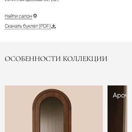
Найти салон
Скачать буклет (PDF)
ОСОБЕННОСТИ КОЛЛЕКЦИИ
Арочн