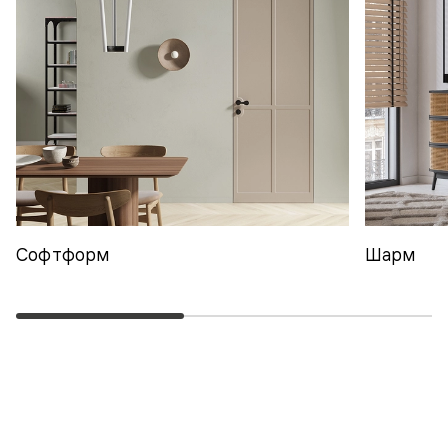
Софтформ
Шарм