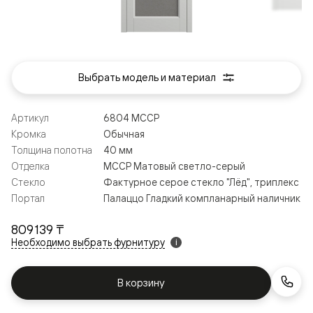
Выбрать модель и материал
Артикул
6804 МССР
Кромка
Обычная
Толщина полотна
40 мм
Отделка
МССР Матовый светло-серый
Стекло
Фактурное серое стекло "Лёд", триплекс
Портал
Палаццо Гладкий компланарный наличник
809 139 ₸
Необходимо выбрать фурнитуру
i
В корзину