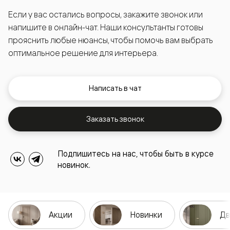
Если у вас остались вопросы, закажите звонок или
напишите в онлайн-чат. Наши консультанты готовы
прояснить любые нюансы, чтобы помочь вам выбрать
оптимальное решение для интерьера.
Написать в чат
Заказать звонок
Подпишитесь на нас, чтобы быть в курсе
новинок.
Акции
Новинки
Дв