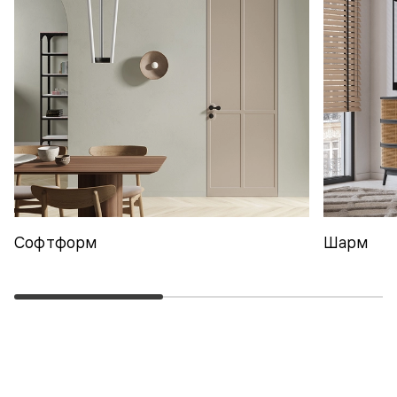
Софтформ
Шарм