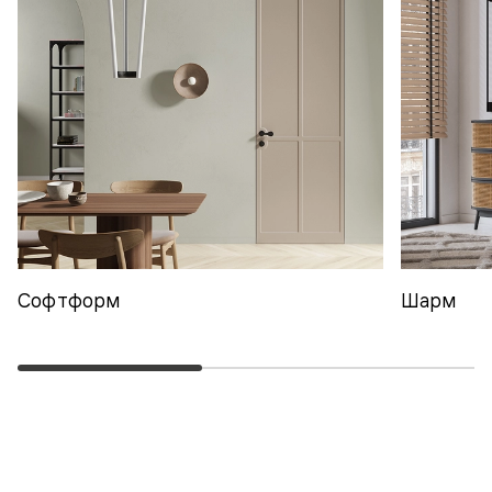
Софтформ
Шарм