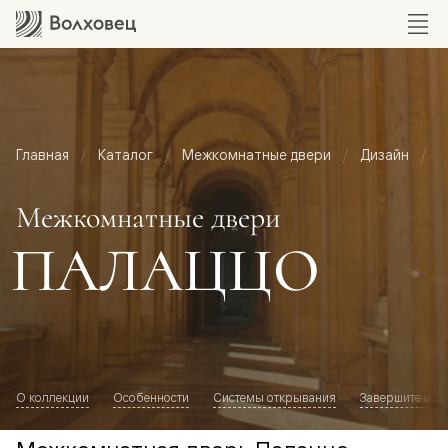
Главная
Каталог
Межкомнатные двери
Дизайн
М
Межкомнатные двери
ПАЛАЦЦО
О коллекции
Особенности
Системы открывания
Завершите обр