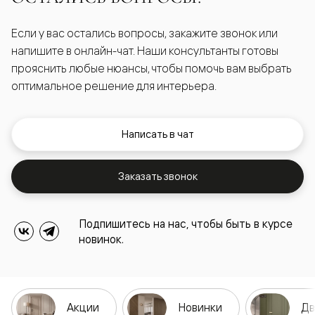
Если у вас остались вопросы, закажите звонок или
напишите в онлайн-чат. Наши консультанты готовы
прояснить любые нюансы, чтобы помочь вам выбрать
оптимальное решение для интерьера.
Написать в чат
Заказать звонок
Подпишитесь на нас, чтобы быть в курсе
новинок.
Акции
Новинки
Дв