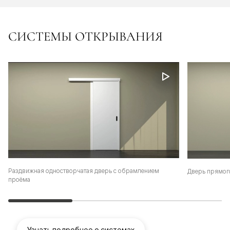
СИСТЕМЫ ОТКРЫВАНИЯ
Раздвижная одностворчатая дверь с обрамлением
Дверь прямог
проёма
Узнать подробнее о системах