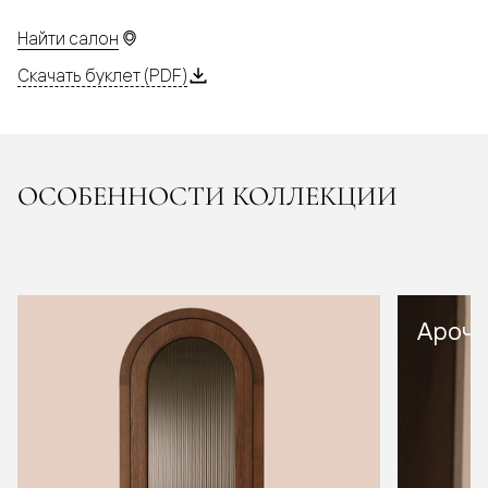
Найти салон
Скачать буклет (PDF)
ОСОБЕННОСТИ КОЛЛЕКЦИИ
Арочн