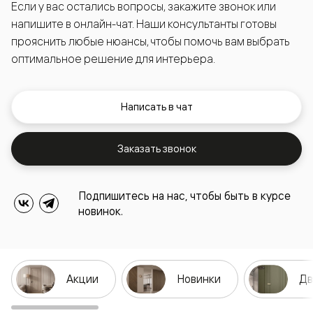
Если у вас остались вопросы, закажите звонок или
напишите в онлайн-чат. Наши консультанты готовы
прояснить любые нюансы, чтобы помочь вам выбрать
оптимальное решение для интерьера.
Написать в чат
Заказать звонок
Подпишитесь на нас, чтобы быть в курсе
новинок.
Акции
Новинки
Дв