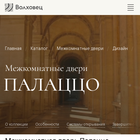
Главная
Каталог
Межкомнатные двери
Дизайн
М
Межкомнатные двери
ПАЛАЦЦО
О коллекции
Особенности
Системы открывания
Завершите обр